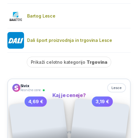
Bartog Lesce
Dali šport proizvodnja in trgovina Lesce
Prikaži celotno kategorijo
Trgovina
Sivix
Lesce
Resnične cene
Kaj je ceneje?
3,19 €
4,69 €
VS