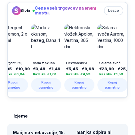
Cene vseh trgovcev na enem
Sivix
Lesce
mestu.
Detergent Pril, Lemon, 2 x 750 ml
Voda z okusom, bezeg, Dana, 1 l
Elektronski vložek Apolon, Vestina, 365 dni
Solarna sveča Aurora, Vestina, 1000 dni
–
€10,99
€0,48
–
€1,49
€5,45
–
€9,98
€23,99
–
€25,49
€5,09
–
: €6,04
Razlika: €1,01
Razlika: €4,53
Razlika: €1,50
Razlika: 
puj
Kupuj
Kupuj
Kupuj
Kup
etno
pametno
pametno
pametno
pame
Izjeme
manjka odpiralni
Marijino vnebovzetje, 15.