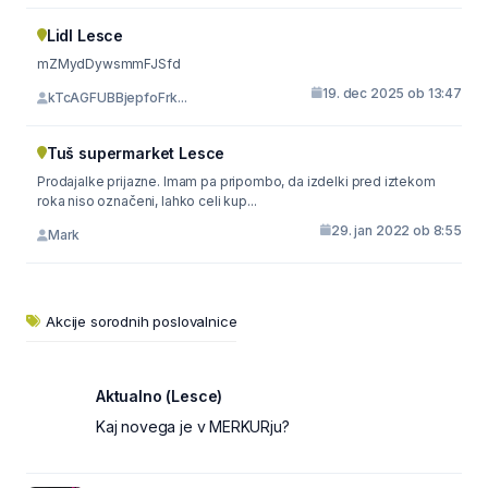
Lidl Lesce
mZMydDywsmmFJSfd
19. dec 2025 ob 13:47
kTcAGFUBBjepfoFrk...
Tuš supermarket Lesce
Prodajalke prijazne. Imam pa pripombo, da izdelki pred iztekom
roka niso označeni, lahko celi kup...
29. jan 2022 ob 8:55
Mark
Akcije sorodnih poslovalnice
Aktualno (Lesce)
Kaj novega je v MERKURju?