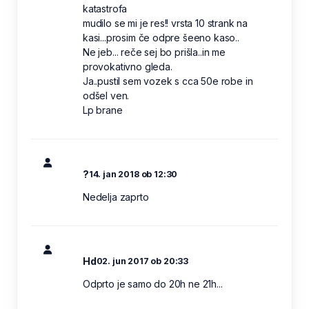
katastrofa
mudilo se mi je res!! vrsta 10 strank na
kasi...prosim če odpre šeeno kaso..
Ne jeb... reče sej bo prišla..in me
provokativno gleda.
Ja..pustil sem vozek s cca 50e robe in
odšel ven.
Lp brane
?
14. jan 2018 ob 12:30
Nedelja zaprto
Hd
02. jun 2017 ob 20:33
Odprto je samo do 20h ne 21h...