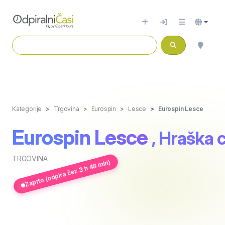
Kategorije
Trgovina
Eurospin
Lesce
Eurospin Lesce
Eurospin Lesce
, Hraška 
TRGOVINA
Zaprto (odpira čez 3 h 48 min)