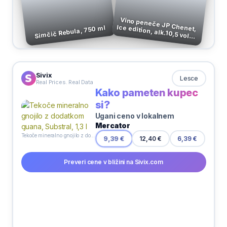
Vino peneče JP Chenet,
Ice edition, alk.10,5 vol%,
Simčič Rebula, 750 ml
0,2 l
Sivix
Lesce
Real Prices. Real Data
Kako pameten kupec
si?
Ugani ceno v lokalnem
Mercator
Tekoče mineralno gnojilo z dodatkom guana, Substral, 1,3 l
12,40 €
9,39 €
6,39 €
Preveri cene v bližini na Sivix.com