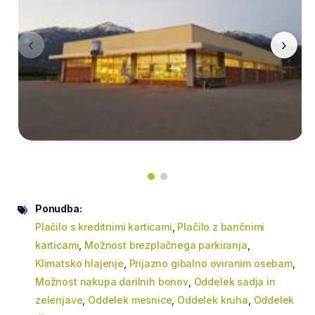
‹
›
Ponudba:
Plačilo s kreditnimi karticami
,
Plačilo z bančnimi
karticami
,
Možnost brezplačnega parkiranja
,
Klimatsko hlajenje
,
Prijazno gibalno oviranim osebam
,
Možnost nakupa darilnih bonov
,
Oddelek sadja in
zelenjave
,
Oddelek mesnice
,
Oddelek kruha
,
Oddelek