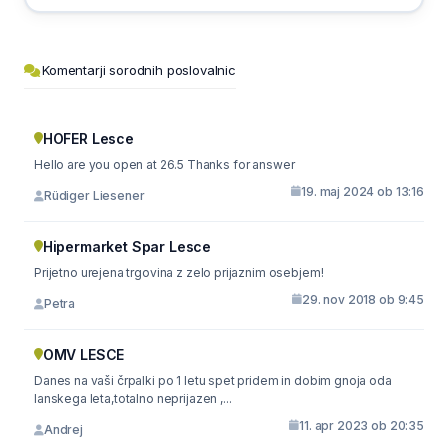
Komentarji sorodnih poslovalnic
HOFER Lesce
Hello are you open at 26.5 Thanks for answer
19. maj 2024 ob 13:16
Rüdiger Liesener
Hipermarket Spar Lesce
Prijetno urejena trgovina z zelo prijaznim osebjem!
29. nov 2018 ob 9:45
Petra
OMV LESCE
Danes na vaši črpalki po 1 letu spet pridem in dobim gnoja oda
lanskega leta,totalno neprijazen ,...
11. apr 2023 ob 20:35
Andrej