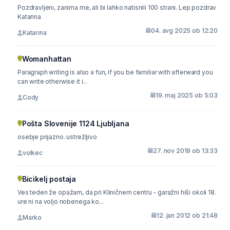
Pozdravljeni, zanima me, ali bi lahko natisnili 100 strani. Lep pozdrav
Katarina
04. avg 2025 ob 12:20
Katarina
Womanhattan
Paragraph writing is also a fun, if you be familiar with afterward you
can write otherwise it i...
19. maj 2025 ob 5:03
Cody
Pošta Slovenije 1124 Ljubljana
osebje prijazno. ustrežljivo
27. nov 2019 ob 13:33
volkec
Bicikelj postaja
Ves teden že opažam, da pri Kliničnem centru - garažni hiši okoli 18.
ure ni na voljo nobenega ko...
12. jan 2012 ob 21:48
Marko