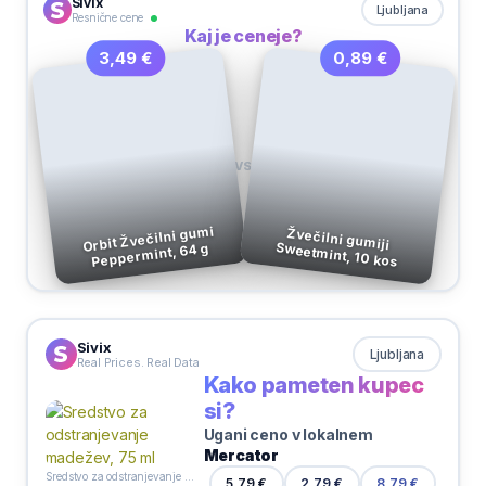
Sivix
Ljubljana
Resnične cene
Kaj je ceneje?
0,89 €
3,49 €
VS
Orbit Žvečilni gumi
Žvečilni gumiji
Sweetmint, 10 kos
Peppermint, 64 g
Sivix
Ljubljana
Real Prices. Real Data
Kako pameten kupec
si?
Ugani ceno v lokalnem
Mercator
Sredstvo za odstranjevanje madežev, 75 ml
5,79 €
2,79 €
8,79 €