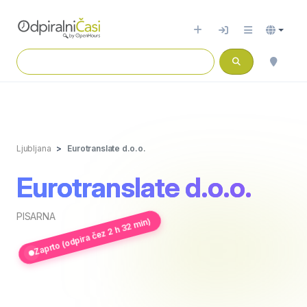
Ljubljana
Eurotranslate d.o.o.
Eurotranslate d.o.o.
PISARNA
Zaprto (odpira čez 2 h 32 min)