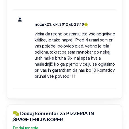
nožek
23. okt 2012 ob 23:16
vidim da redno odstranjujete vse negativne
kritike, le tako naprej. Pred 4 urami sem pri
vas pojedel polovico pice. vedno je bila
odlična. tokrat pa sem ravnokar po nekaj
urah muke bruhal 9x. najlepša hvala.
naslednjič ko ga pijemo v celju se oglasimo
pri vas in garantiram da nas bo 10 komadov
bruhal vse povsod ! ! !
Dodaj komentar za PIZZERIA IN
ŠPAGETERIJA KOPER
Dodaj mnenje