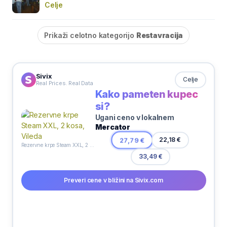
Celje
Prikaži celotno kategorijo
Restavracija
Sivix
Celje
Real Prices. Real Data
Kako pameten kupec
si?
Ugani ceno v lokalnem
Mercator
22,18 €
27,79 €
Rezervne krpe Steam XXL, 2 kosa, Vileda
33,49 €
Preveri cene v bližini na Sivix.com