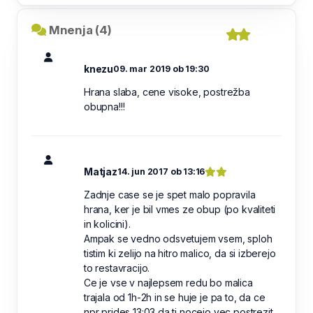
Mnenja (4)
knezu
09. mar 2019 ob 19:30
Hrana slaba, cene visoke, postrežba
obupna!!!
Matjaz
14. jun 2017 ob 13:16
Zadnje case se je spet malo popravila
hrana, ker je bil vmes ze obup (po kvaliteti
in kolicini).
Ampak se vedno odsvetujem vsem, sploh
tistim ki zelijo na hitro malico, da si izberejo
to restavracijo.
Ce je vse v najlepsem redu bo malica
trajala od 1h-2h in se huje je pa to, da ce
npr prides 13:03 da ti nocejo vec postrezit