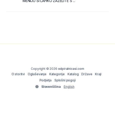
MENIJU SI LAHKO ZAŽELITE S ...
Copyright © 2026
odpiralnicasi.com
O storitvi
Oglaševanje
Kategorije
Katalog
Države
Kraji
Podjetja
Splošni pogoji
Slovenščina
English