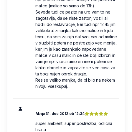
malice (malice so samo do 13h) .
Seveda tudi ce pazite na uro vam to ne
zagotavlja, da se niste zastonj vozili ali
hodili do restavracije, ker tudi npr 12:45 jim
velikokrat zmanjka kaksne malice in kljub
temu, da sem za njih dal svoj cas od malice
v sluzbi ti potem ne postrezejo vec menija,
ker jim je kao zmanjkalo napovedane
malice v casu malic in ce ste bolj izbircni in
vam je npr vsec samo en meni potem se
lahko obrnete in zapravite se vec casa za
ta bogi nujen obrok drugje.
Res se veliko manjka, da bi bilo na nekem
nivoju vseskupaj....
Maja
31. dec 2012 ob 12:34
super ambient, super postrezba, odlicna
hrana