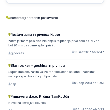
Komentarji sorodnih poslovalnic
Restavracija in pivnica Koper
zdrvo jst mam pa slabe izkusnje s to picerijo prvo sem cakal vec
kot 20 min da so me sploh prisli...
15. okt 2017 ob 12:47
g.pocajt2
Stari pisker - gostilna in pivnica
Super ambient, zanimiva izbira hrane, cene solidne - zaenkrat
najbojša gostilna v Celju. Upam da...
01. sep 2013 ob 10:51
naja
Primavera d.o.o. Krčma TamKoUčiri
Navadna smrdljiva beznica
26. jul 2020 ob 0:23