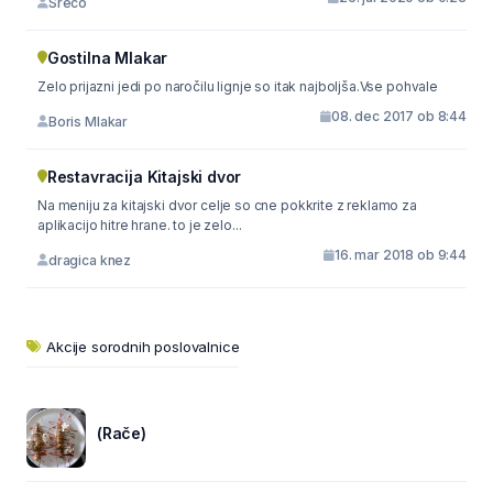
Sreco
Gostilna Mlakar
Zelo prijazni jedi po naročilu lignje so itak najboljša.Vse pohvale
08. dec 2017 ob 8:44
Boris Mlakar
Restavracija Kitajski dvor
Na meniju za kitajski dvor celje so cne pokkrite z reklamo za
aplikacijo hitre hrane. to je zelo...
16. mar 2018 ob 9:44
dragica knez
Akcije sorodnih poslovalnice
(Rače)