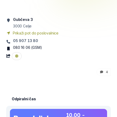
Gubčeva 3
3000
Celje
Prikaži pot do poslovalnice
05 907 13 80
080 16 06
(GSM)
4
Odpiralni čas
10.00 -