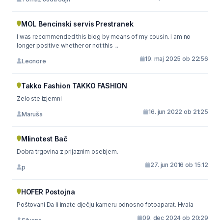
MOL Bencinski servis Prestranek
I was recommended this blog by means of my cousin. I am no
longer positive whether or not this ...
19. maj 2025 ob 22:56
Leonore
Takko Fashion TAKKO FASHION
Zelo ste izjemni
16. jun 2022 ob 21:25
Maruša
Mlinotest Bač
Dobra trgovina z prijaznim osebjem.
27. jun 2016 ob 15:12
p
HOFER Postojna
Poštovani Da li imate dječju kameru odnosno fotoaparat. Hvala
09. dec 2024 ob 20:29