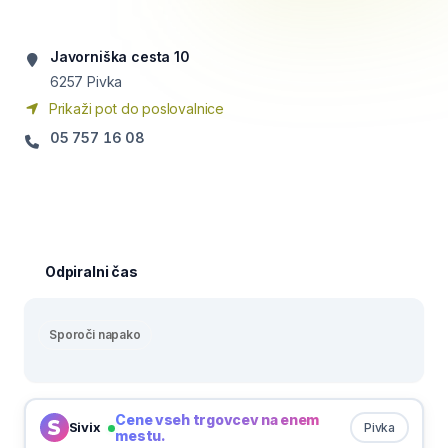
Javorniška cesta 10
6257
Pivka
Prikaži pot do poslovalnice
05 757 16 08
Odpiralni čas
Sporoči napako
Cene vseh trgovcev na enem
Sivix
Pivka
mestu.