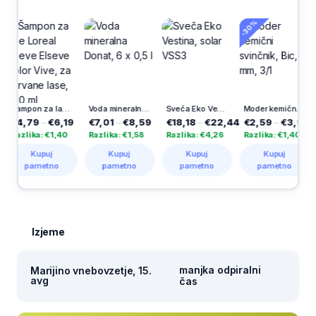
-30%
-30
Šampon za lase Loreal Elseve Elseve Color Vive, za barvane lase, 400 ml
Voda mineralna Donat, 6 x 0,5 l
Sveča Eko Vestina, solar VSS3
Moder kemični svinčnik, Bic, 1 mm, 3/1
4,79
–
€6,19
€7,01
–
€8,59
€18,18
–
€22,44
€2,59
–
€3,99
€4
azlika: €1,40
Razlika: €1,58
Razlika: €4,26
Razlika: €1,40
Raz
Kupuj
Kupuj
Kupuj
Kupuj
pametno
pametno
pametno
pametno
Izjeme
manjka odpiralni
Marijino vnebovzetje, 15.
avg
čas