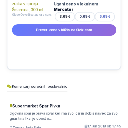
Ugani ceno v lokalnem
Mercator
Glade Osvežilec zraka v spreju Šmarnica, 300 ml
3,69 €
0,69 €
6,69 €
Preveri cene v bližini na Sivix.com
Komentarji sorodnih poslovalnic
Supermarket Spar Pivka
trgovina špar je prava stvar ker ima svoj čar in dobiš največ za svoj
gnar..tina likar je dbest e...
17. jun 2018 ob 17:45
Tomaz Juda Sajn