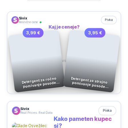
Sivix
Pivka
Resnične cene
Kaj je ceneje?
3,95 €
3,99 €
VS
Detergent za ročno
pomivanje posode
Aloe&Pink, Jar, 900 ml
Detergent za strojno pomivanje posode Excellence Premium 5 v 1 Power & Pearls z vonjem limone, 540 ml
Sivix
Pivka
Real Prices. Real Data
Kako pameten kupec
si?