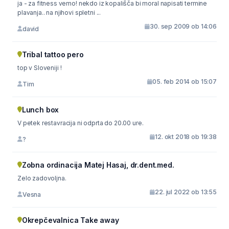
ja - za fitness vemo! nekdo iz kopališča bi moral napisati termine
plavanja.. na njihovi spletni ...
30. sep 2009 ob 14:06
david
Tribal tattoo pero
top v Sloveniji !
05. feb 2014 ob 15:07
Tim
Lunch box
V petek restavracija ni odprta do 20.00 ure.
12. okt 2018 ob 19:38
?
Zobna ordinacija Matej Hasaj, dr.dent.med.
Zelo zadovoljna.
22. jul 2022 ob 13:55
Vesna
Okrepčevalnica Take away