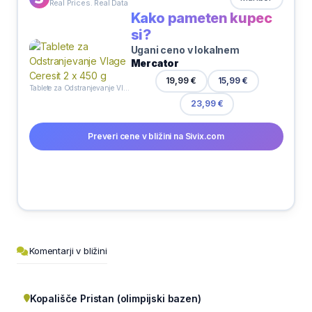
Real Prices. Real Data
Kako pameten kupec
si?
Ugani ceno v lokalnem
Mercator
19,99 €
15,99 €
Tablete za Odstranjevanje Vlage Ceresit 2 x 450 g
23,99 €
Preveri cene v bližini na Sivix.com
Komentarji v bližini
Kopališče Pristan (olimpijski bazen)