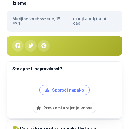
Izjeme
manjka odpiralni
Marijino vnebovzetje, 15.
avg
čas
Ste opazili nepravilnost?
Sporoči napako
Prevzemi urejanje vnosa
Dodaj komentar za Fakulteta za