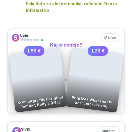
Fakulteta za elektrotehniko, računalništvo in
informatiko
Sivix
Maribor
Resnične cene
Kaj je ceneje?
1,29 €
1,59 €
VS
Krompirjev flips original
Pombär, Kelly´s (65 g)
Prigrizek What snack-korn, morska sol, brez.glutena, 50g
Sivix
Maribor