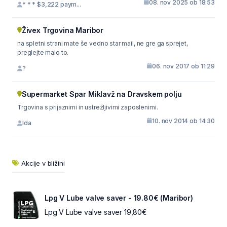
08. nov 2025 ob 18:53
* * * $3,222 paym...
Živex Trgovina Maribor
na spletni strani mate še vedno star mail, ne gre ga sprejet,
preglejte malo to.
06. nov 2017 ob 11:29
?
Supermarket Spar Miklavž na Dravskem polju
Trgovina s prijaznimi in ustrežljivimi zaposlenimi.
10. nov 2014 ob 14:30
Ida
Akcije v bližini
Lpg V Lube valve saver - 19.80€ (Maribor)
Lpg V Lube valve saver 19,80€