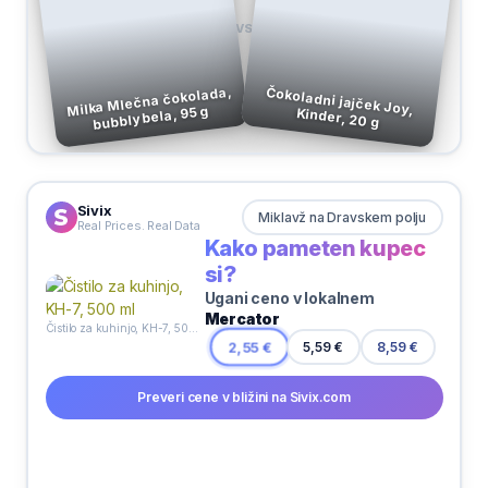
VS
Milka Mlečna čokolada,
bubbly bela, 95 g
Čokoladni jajček Joy, Kinder, 20 g
Sivix
Miklavž na Dravskem polju
Real Prices. Real Data
Kako pameten kupec
si?
Ugani ceno v lokalnem
Mercator
Čistilo za kuhinjo, KH-7, 500 ml
5,59 €
2,55 €
8,59 €
Preveri cene v bližini na Sivix.com