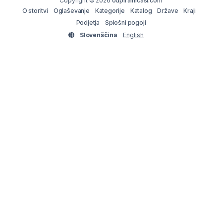
Copyright © 2026
odpiralnicasi.com
O storitvi
Oglaševanje
Kategorije
Katalog
Države
Kraji
Podjetja
Splošni pogoji
Slovenščina
English