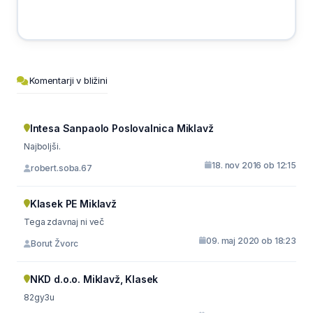
Komentarji v bližini
Intesa Sanpaolo Poslovalnica Miklavž
Najboljši.
18. nov 2016 ob 12:15
robert.soba.67
Klasek PE Miklavž
Tega zdavnaj ni več
09. maj 2020 ob 18:23
Borut Žvorc
NKD d.o.o. Miklavž, Klasek
82gy3u