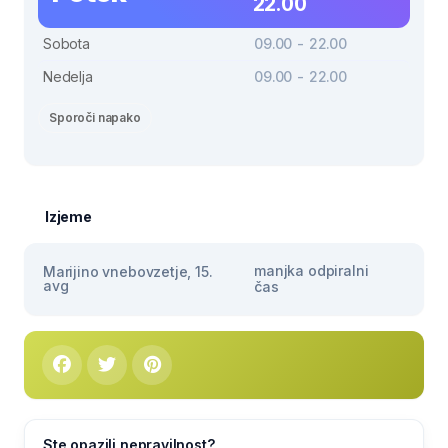
22.00
Sobota
09.00 - 22.00
Nedelja
09.00 - 22.00
Sporoči napako
Izjeme
manjka odpiralni
Marijino vnebovzetje, 15.
avg
čas
Ste opazili nepravilnost?