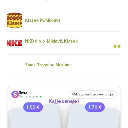
Klasek PE Miklavž
NKD d.o.o. Miklavž, Klasek
Živex Trgovina Maribor
Sivix
Miklavž na Dravskem polju
Resnične cene
Kaj je ceneje?
1,79 €
1,99 €