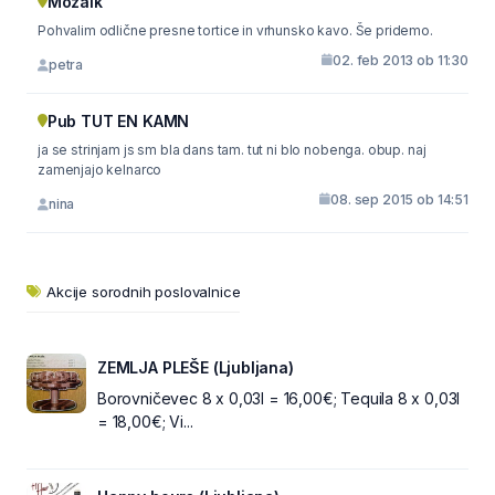
Mozaik
Pohvalim odlične presne tortice in vrhunsko kavo. Še pridemo.
02. feb 2013 ob 11:30
petra
Pub TUT EN KAMN
ja se strinjam js sm bla dans tam. tut ni blo nobenga. obup. naj
zamenjajo kelnarco
08. sep 2015 ob 14:51
nina
Akcije sorodnih poslovalnice
ZEMLJA PLEŠE (Ljubljana)
Borovničevec 8 x 0,03l = 16,00€; Tequila 8 x 0,03l
= 18,00€; Vi...