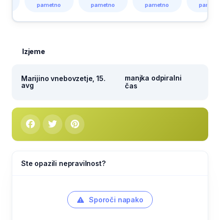
pametno
pametno
pametno
pametno
Izjeme
manjka odpiralni
Marijino vnebovzetje, 15.
avg
čas
Ste opazili nepravilnost?
Sporoči napako