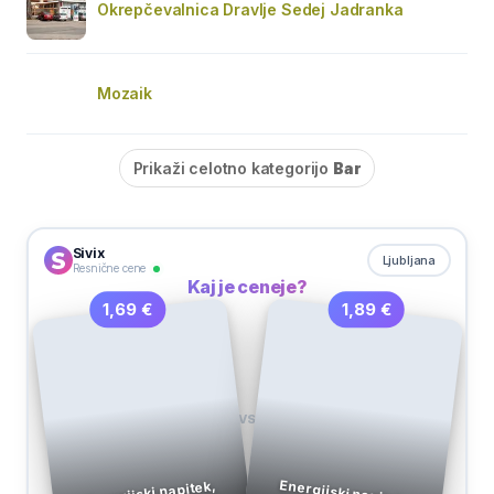
Okrepčevalnica Dravlje Sedej Jadranka
Mozaik
Prikaži celotno kategorijo
Bar
Sivix
Ljubljana
Resnične cene
Kaj je ceneje?
1,89 €
1,69 €
VS
Energijski napitek,
Energijski napitek,