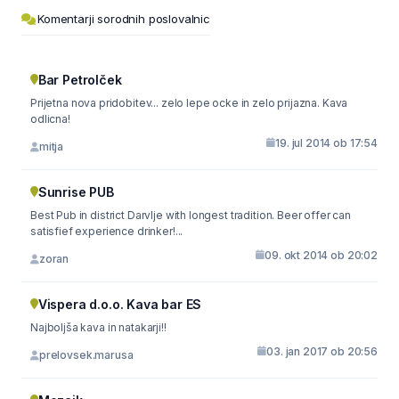
Komentarji sorodnih poslovalnic
Bar Petrolček
Prijetna nova pridobitev... zelo lepe ocke in zelo prijazna. Kava
odlicna!
19. jul 2014 ob 17:54
mitja
Sunrise PUB
Best Pub in district Darvlje with longest tradition. Beer offer can
satisfief experience drinker!...
09. okt 2014 ob 20:02
zoran
Vispera d.o.o. Kava bar ES
Najboljša kava in natakarji!!
03. jan 2017 ob 20:56
prelovsek.marusa