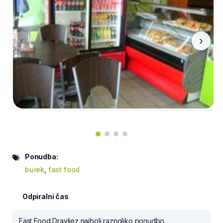
‹
›
Ponudba:
burek
,
fast food
Odpiralni čas
Fast Food Dravljez najbolj raznoliko ponudbo