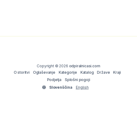
Copyright © 2026
odpiralnicasi.com
O storitvi
Oglaševanje
Kategorije
Katalog
Države
Kraji
Podjetja
Splošni pogoji
Slovenščina
English