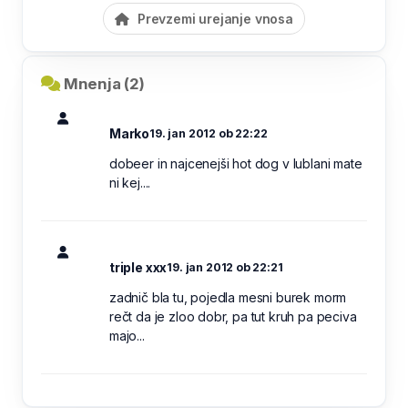
Prevzemi urejanje vnosa
Mnenja (2)
Marko
19. jan 2012 ob 22:22
dobeer in najcenejši hot dog v lublani mate
ni kej....
triple xxx
19. jan 2012 ob 22:21
zadnič bla tu, pojedla mesni burek morm
rečt da je zloo dobr, pa tut kruh pa peciva
majo...