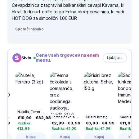
Cevapdzinica z tapravimi balkanskimi cevapi Kavarna, ki
hkrati tudi nudi coffe to go Edina okrepcevalnica, ki nudi
HOT DOG za simbolični 1.00 EUR
Sporoči napako
Cene vseh trgovcev na enem
Sivix
Ljubljana
mestu.
Nutella, Ferrero (3 kg)
 30 g
Temna čokolada s pomarančo, brez dodanega sladkorja, Kandit, 80 g
Grisini brez glutena, Schar, 150 g
Sadni funkcionalni bonboni Multi + Immune Junior, Medex, 60/1
€19,99
–
€32,98
9
€2,99
–
€3,99
€3,93
–
€4,99
€11,99
–
€19,
Razlika:
€12,99
Razlika: €1,00
Razlika: €1,06
Razlika: €8,00
Kupuj
Kupuj
Kupuj
Kupuj