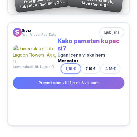
lubenica, Red Bull, 250
Monster, 0,5 l
ml
Sivix
Ljubljana
Real Prices. Real Data
Kako pameten kupec
si?
Ugani ceno v lokalnem
Mercator
Univerzalno čistilo Lagoon Flowers, Ajax, 1 l
7,19 €
1,19 €
4,19 €
Preveri cene v bližini na Sivix.com