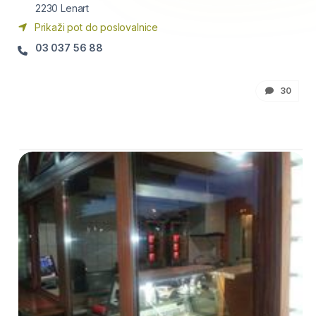
2230
Lenart
Prikaži pot do poslovalnice
03 037 56 88
30