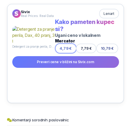
Sivix
Lenart
Real Prices. Real Data
Kako pameten kupec
si?
Ugani ceno v lokalnem
Mercator
Detergent za pranje perila, Dax, 40 pranj, 3 l
7,79 €
4,79 €
10,79 €
Preveri cene v bližini na Sivix.com
Komentarji sorodnih poslovalnic