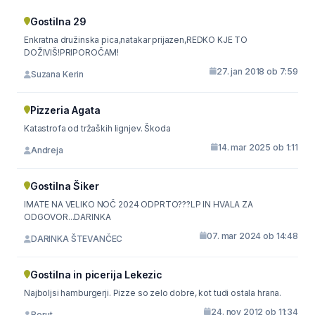
Gostilna 29
Enkratna družinska pica,natakar prijazen,REDKO KJE TO
DOŽIVIŠ!PRIPOROČAM!
27. jan 2018 ob 7:59
Suzana Kerin
Pizzeria Agata
Katastrofa od tržaških lignjev. Škoda
14. mar 2025 ob 1:11
Andreja
Gostilna Šiker
IMATE NA VELIKO NOČ 2024 ODPRTO???LP IN HVALA ZA
ODGOVOR...DARINKA
07. mar 2024 ob 14:48
DARINKA ŠTEVANČEC
Gostilna in picerija Lekezic
Najboljsi hamburgerji. Pizze so zelo dobre, kot tudi ostala hrana.
24. nov 2012 ob 11:34
Borut