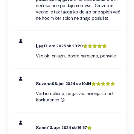
nečesa one pa dajo notr vse . Grozno in
vedno je tak takda ko delajo one sploh več
ne hodim ker sploh ne znajo poslušat
Lea
17. apr 2025 ob 23:20
Vse ok, prijazni, dobro narejeno, pohvale
Suzana
08. jun 2024 ob 10:54
Vedno odlično, negativna mnenja so od
konkurence 😉
Sandi
13. apr 2024 ob 16:57