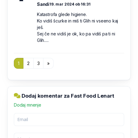
Sandi
19. mar 2024 ob 16:31
Katastrofa glede higiene.
Ko vidiš šcurke in miš ti Glih ni vseeno kaj
ješ.
Sej če ne vidiš je ok, ko pa vidiš pa ti ni
Glih.....
1
2
3
»
Dodaj komentar za Fast Food Lenart
Dodaj mnenje