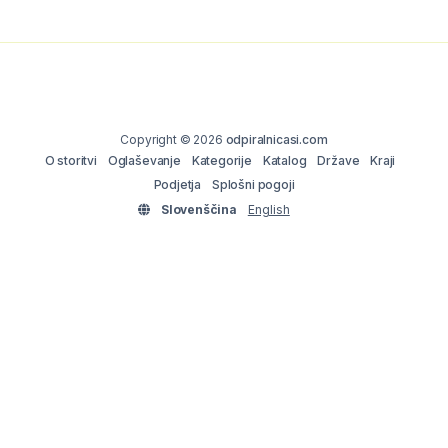
Copyright © 2026
odpiralnicasi.com
O storitvi
Oglaševanje
Kategorije
Katalog
Države
Kraji
Podjetja
Splošni pogoji
Slovenščina
English