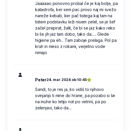
Jaaaaao ponovno probal če je kaj bolje, pa
katastrofa, ker sem pac proso naj mi svežo
nareže kebab, ker pač tistega kaj tam na
tistem podstavku leži nisem zelel, se je šef
začel prepirat, žalit, če bi se jaz kako reko
bi še jih jaz tam dobo, tako da...... Glede
higiene pa eh... Tam zaboje prelaga. Pol pa
kruh in meso z rokami, verjetno vode
nimajo
Peter
24. mar 2024 ob 10:45
Sandi, to je res ja, ko vidiš to njihovo
svinjarijo ti mine do hrane, pa pozabo si še
na muhe ko letijo not po vetrini, pa po
zelenjavi, tako da....