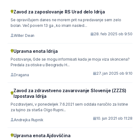
Zavod za zaposlovanje RS Urad delo Idrija
Se opravičujem danes ne morem prit na predavanje sem zelo
bolan. Več povem 13 ga , ko imam nasled...
28. feb 2025 ob 9:50
Willer Dean
Upravna enota Idrija
Postovanje, Gde se mogu informisati kada je moja viza skoncena?
Predala za otiske u Beogradu H...
27. jan 2025 ob 9:10
Dragana
Zavod za zdravstveno zavarovanje Slovenije (ZZZS)
Izpostava Idrija
Pozdravljeni, v ponedeljek 7.6.2021 sem oddala naročilo za listine
za tujino za starša Olgo Rupni...
10. jun 2021 ob 11:28
Andrejka Rupnik
Upravna enota Ajdovščina