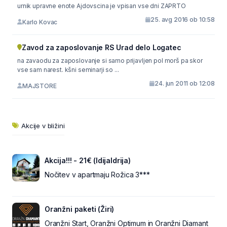
urnik upravne enote Ajdovscina je vpisan vse dni ZAPRTO
25. avg 2016 ob 10:58
Karlo Kovac
Zavod za zaposlovanje RS Urad delo Logatec
na zavaodu za zaposlovanje si samo prijavljen pol morš pa skor
vse sam narest. kšni seminarji so ...
24. jun 2011 ob 12:08
MAJSTORE
Akcije v bližini
Akcija!!! - 21€ (IdijaIdrija)
Nočitev v apartmaju Rožica 3***
Oranžni paketi (Žiri)
Oranžni Start, Oranžni Optimum in Oranžni Diamant