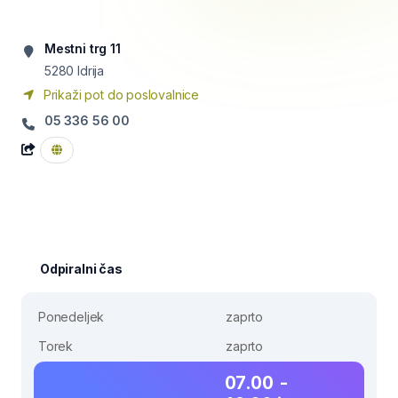
Mestni trg 11
5280
Idrija
Prikaži pot do poslovalnice
05 336 56 00
Odpiralni čas
Ponedeljek
zaprto
Torek
zaprto
07.00 -