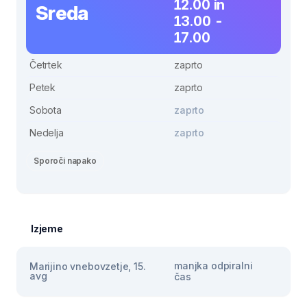
12.00 in
Sreda
13.00 -
17.00
Četrtek
zaprto
Petek
zaprto
Sobota
zaprto
Nedelja
zaprto
Sporoči napako
Izjeme
manjka odpiralni
Marijino vnebovzetje, 15.
avg
čas