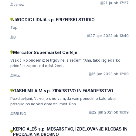
21. jul ob 17:27
Janez
JAGODIC LIDIJA s.p. FRIZERSKI STUDIO
Top
27. apr 2022 ob 13:40
B
Mercator Supermarket Cerklje
Vsakič, ko pridem iz te trgovine, si rečem: "Aha, tako izgleda, ko
prideš iz zapora od odsluženi ...
15. jan 2023 ob 12:09
Mtc
GASHI MILAIM s.p. ZIDARSTVO IN FASADERSTVO
Pozdravljeni, Na voljo smo vam, da vam ponudimo katerokoli
posojilo po ugodni obrestni meri. Pon...
22. jun 2021 ob 16:09
BRUNO
KEPIC ALEŠ s.p. MESARSTVO, IZDELOVANJE KLOBAS IN
PRODAJA NA DROBNO