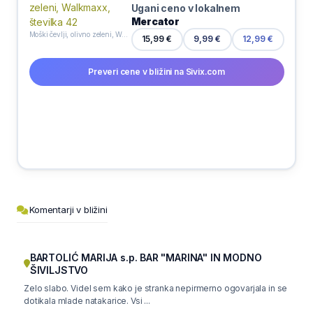
Ugani ceno v lokalnem
Mercator
Moški čevlji, olivno zeleni, Walkmaxx, številka 42
15,99 €
9,99 €
12,99 €
Preveri cene v bližini na Sivix.com
Komentarji v bližini
BARTOLIĆ MARIJA s.p. BAR "MARINA" IN MODNO
ŠIVILJSTVO
Zelo slabo. Videl sem kako je stranka nepirmerno ogovarjala in se
dotikala mlade natakarice. Vsi ...