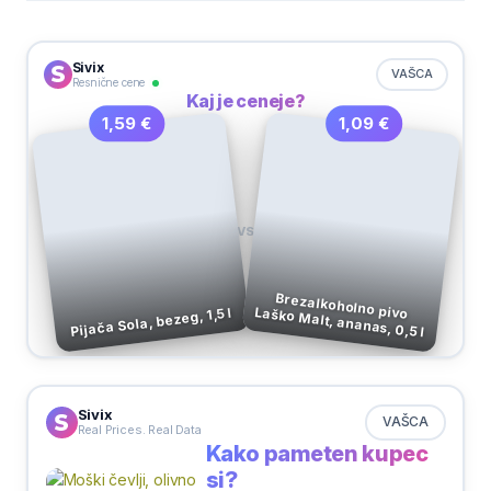
Sivix
VAŠCA
Resnične cene
Kaj je ceneje?
1,09 €
1,59 €
VS
Brezalkoholno pivo Laško Malt, ananas, 0,5 l
Pijača Sola, bezeg, 1,5 l
Sivix
VAŠCA
Real Prices. Real Data
Kako pameten kupec
si?