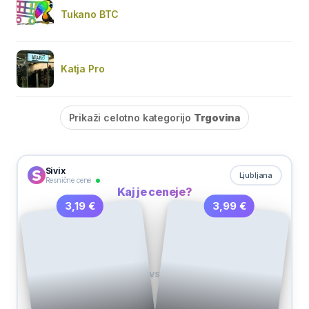
Tukano BTC
Katja Pro
Prikaži celotno kategorijo
Trgovina
Sivix
Ljubljana
Resnične cene
Kaj je ceneje?
3,99 €
3,19 €
VS