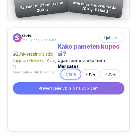
Brusnični Džem Darbo
Marelična marmelada, 700 g, Belsad
200 g
Sivix
Ljubljana
Real Prices. Real Data
Kako pameten kupec
si?
Ugani ceno v lokalnem
Mercator
Univerzalno čistilo Lagoon Flowers, Ajax, 1 l
7,19 €
1,19 €
4,19 €
Preveri cene v bližini na Sivix.com