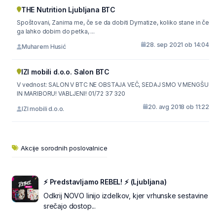
THE Nutrition Ljubljana BTC
Spoštovani, Zanima me, če se da dobiti Dymatize, koliko stane in če
ga lahko dobim do petka, ...
28. sep 2021 ob 14:04
Muharem Husić
IZI mobili d.o.o. Salon BTC
V vednost: SALON V BTC NE OBSTAJA VEČ, SEDAJ SMO V MENGŠU
IN MARIBORU! VABLJENI! 01/72 37 320
20. avg 2018 ob 11:22
IZI mobili d.o.o.
Akcije sorodnih poslovalnice
⚡ Predstavljamo REBEL! ⚡ (Ljubljana)
Odkrij NOVO linijo izdelkov, kjer vrhunske sestavine
srečajo dostop...