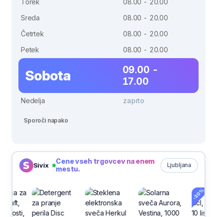
Torek
08.00 - 20.00
Sreda
08.00 - 20.00
Četrtek
08.00 - 20.00
Petek
08.00 - 20.00
09.00 -
Sobota
17.00
Nedelja
zaprto
Sporoči napako
Cene vseh trgovcev na enem
Sivix
Ljubljana
mestu.
-30%