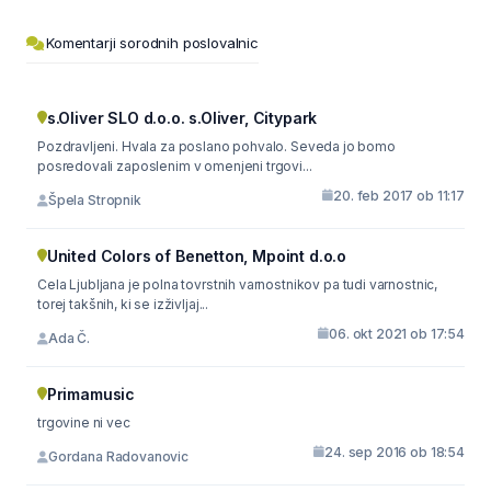
Komentarji sorodnih poslovalnic
s.Oliver SLO d.o.o. s.Oliver, Citypark
Pozdravljeni. Hvala za poslano pohvalo. Seveda jo bomo
posredovali zaposlenim v omenjeni trgovi...
20. feb 2017 ob 11:17
Špela Stropnik
United Colors of Benetton, Mpoint d.o.o
Cela Ljubljana je polna tovrstnih varnostnikov pa tudi varnostnic,
torej takšnih, ki se izživljaj...
06. okt 2021 ob 17:54
Ada Č.
Primamusic
trgovine ni vec
24. sep 2016 ob 18:54
Gordana Radovanovic