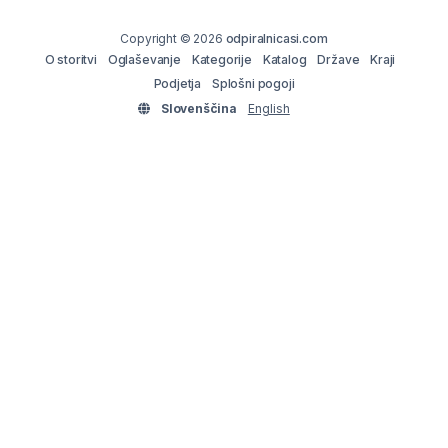
Copyright © 2026
odpiralnicasi.com
O storitvi
Oglaševanje
Kategorije
Katalog
Države
Kraji
Podjetja
Splošni pogoji
Slovenščina
English