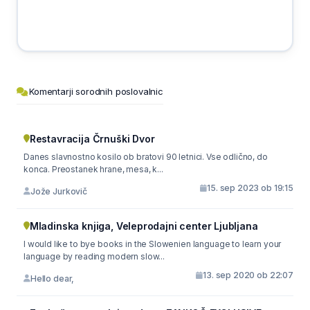
Komentarji sorodnih poslovalnic
Restavracija Črnuški Dvor
Danes slavnostno kosilo ob bratovi 90 letnici. Vse odlično, do
konca. Preostanek hrane, mesa, k...
15. sep 2023 ob 19:15
Jože Jurkovič
Mladinska knjiga, Veleprodajni center Ljubljana
I would like to bye books in the Slowenien language to learn your
language by reading modern slow...
13. sep 2020 ob 22:07
Hello dear,