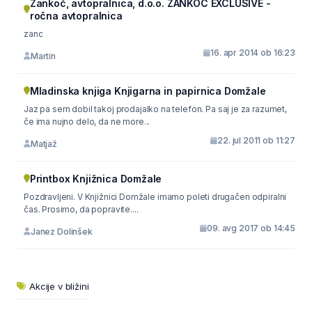
Zankoč, avtopralnica, d.o.o. ZANKOČ EXCLUSIVE -
ročna avtopralnica
zanc
16. apr 2014 ob 16:23
Martin
Mladinska knjiga Knjigarna in papirnica Domžale
Jaz pa sem dobil takoj prodajalko na telefon. Pa saj je za razumet,
če ima nujno delo, da ne more...
22. jul 2011 ob 11:27
Matjaž
Printbox Knjižnica Domžale
Pozdravljeni. V Knjižnici Domžale imamo poleti drugačen odpiralni
čas. Prosimo, da popravite....
09. avg 2017 ob 14:45
Janez Dolinšek
Akcije v bližini