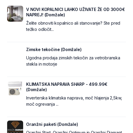
V NOVI KOPALNICI LAHKO UŽIVATE ŽE OD 3000€
NAPREJ! (Domžale)
Želite obnoviti kopalnico ali stanovanje? Ste pred
težko odločit...
Zimske tekočine (Domžale)
Ugodna prodaja zimskih tekočin za vetrobranska
stekla in motorje
KLIMATSKA NAPRAVA SHARP - 499.99€
(Domžale)
Inverterska klimatska naprava, moč hlajenja 2,5kw,
moč ogrevanja ...
Oranžni paketi (Domžale)
Oranžni Start, Oranžni Optimum in Oranžni Diamant