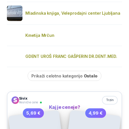
Mladinska knjiga, Veleprodajni center Ljubljana
Kmetija Mrčun
GDENT UROŠ FRANC GAŠPERIN DR.DENT.MED.
Prikaži celotno kategorijo
Ostalo
Sivix
Trzin
Resnične cene
Kaj je ceneje?
4,99 €
5,69 €