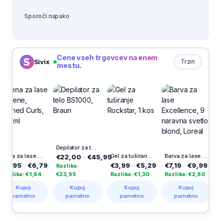
Sporoči napako
Cene vseh trgovcev na enem
Sivix
Trzin
mestu.
Depilator za telo BS1000, Braun
Pena za lase Pantene, Defined Curls, 200 ml
Gel za tuširanje Rockstar, 1 kos
Barva za lase Excellence, 9 naravna svetlo blond, Loreal
€22,00
–
€45,95
,95
–
€6,79
€3,99
–
€5,29
€7,19
–
€9,99
€4,
Razlika:
lika: €1,84
€23,95
Razlika: €1,30
Razlika: €2,80
Razl
Kupuj
Kupuj
Kupuj
Kupuj
pametno
pametno
pametno
pametno
p