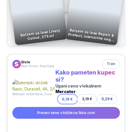
VS
Balzam za lase Repair &
Balzam za lase Lively
Colour, 275 ml
Protect, intenzivna nega, Pantene, 3 x 15 ml
Sivix
Trzin
Real Prices. Real Data
Kako pameten kupec
si?
Ugani ceno v lokalnem
Mercator
Baterijski vložek Basic, Duracell, AA, 2/1
3,19 €
6,19 €
9,29 €
Preveri cene v bližini na Sivix.com