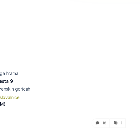
ega hrama
esta 9
ovenskih goricah
slovalnice
SM)
16
1