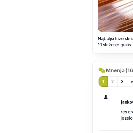
Najboljši frizersk
10 striženje gratis.
Mnenja (16
1
2
3
janko
res gr
jezelo