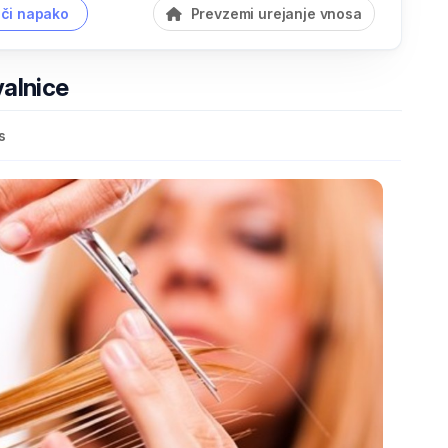
či napako
Prevzemi urejanje vnosa
valnice
s