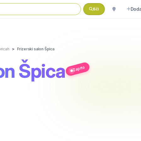
Doda
Išči
oricah
Frizerski salon Špica
lon Špica
Zaprto