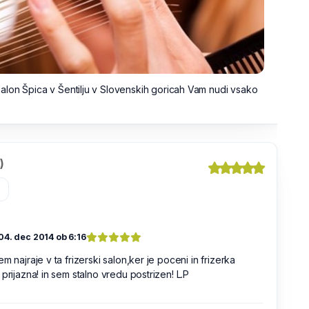
i salon Špica v Šentilju v Slovenskih goricah Vam nudi vsako
)
»
04. dec 2014 ob 6:16
em najraje v ta frizerski salon,ker je poceni in frizerka
 prijazna! in sem stalno vredu postrizen! L.P