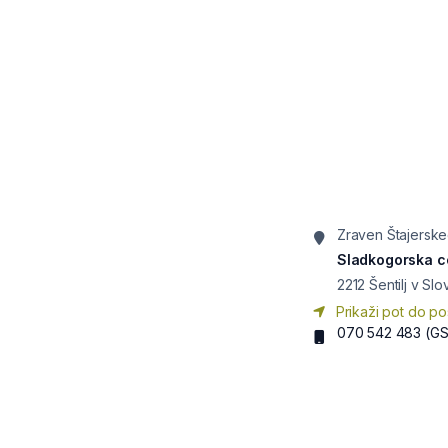
Zraven Štajersk
Sladkogorska c
2212
Šentilj v Sl
Prikaži pot do po
070 542 483
(G