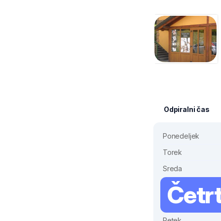
Odpiralni čas
Ponedeljek
Torek
Sreda
Četr
Petek