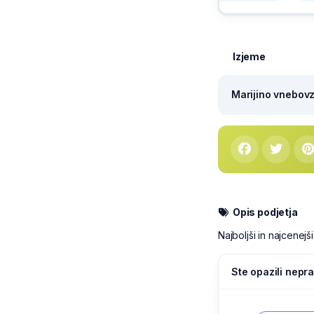
Izjeme
Marijino vnebovze
Opis podjetja
Najboljši in najcenejš
Ste opazili nepra