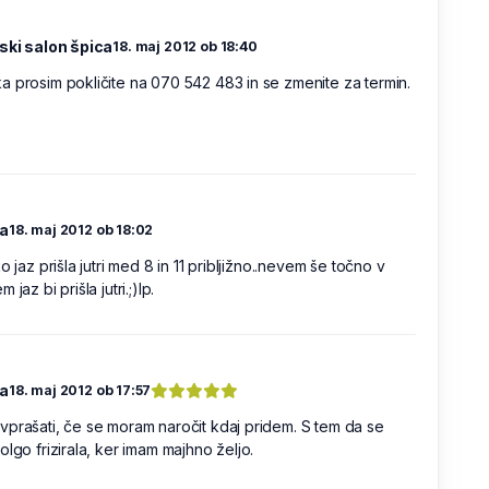
rski salon špica
18. maj 2012 ob 18:40
 prosim pokličite na 070 542 483 in se zmenite za termin.
a
18. maj 2012 ob 18:02
ko jaz prišla jutri med 8 in 11 pribljižno..nevem še točno v
 jaz bi prišla jutri.;)lp.
a
18. maj 2012 ob 17:57
prašati, če se moram naročit kdaj pridem. S tem da se
olgo frizirala, ker imam majhno željo.