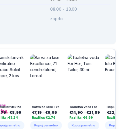
08.00 - 13.00
zaprto
ih
h
na
Damski brivnik za enkratno uporabo Soleil escape, 2 kos
Barva za lase Excellence, 7.1 cendre blond, Loreal
Toaletna voda For Her, Tom Tailor, 30 ml
Depilator za telo BS1000, Braun
tu.
,99
€7,19
–
€9,95
€14,90
–
€21,89
€22,00
–
€45,95
24
Razlika: €2,76
Razlika: €6,99
Razlika: €23,95
tno
Kupuj pametno
Kupuj pametno
Kupuj pametno