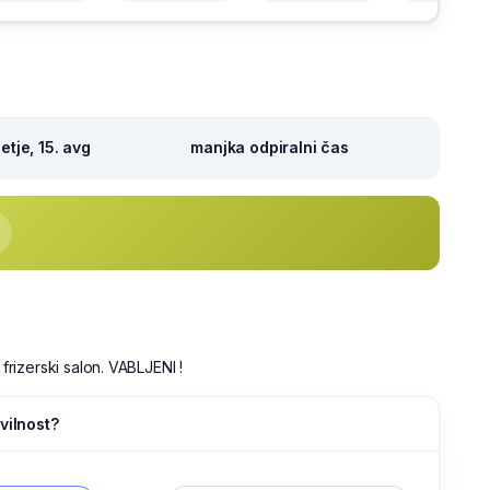
tje, 15. avg
manjka odpiralni čas
i frizerski salon. VABLJENI !
vilnost?