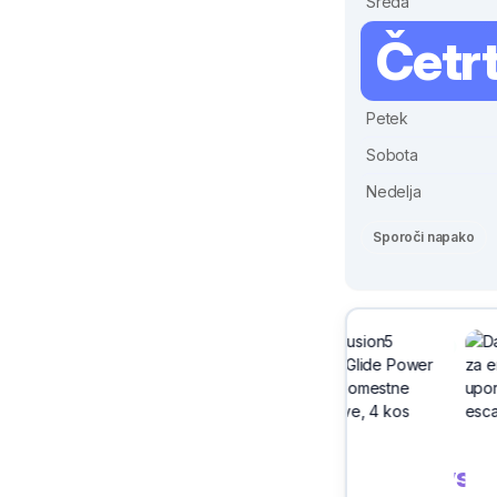
Sreda
Četr
Petek
Sobota
Nedelja
Sporoči napako
Sivix
Velenje
Cene vse