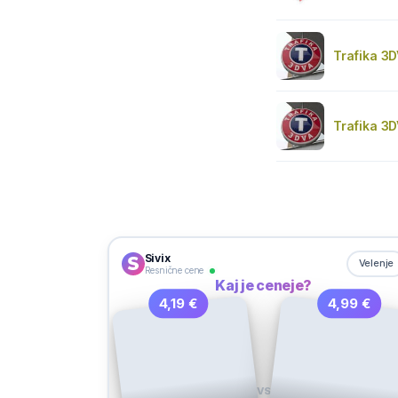
Trafika 3D
Trafika 3D
Sivix
Velenje
Resnične cene
Kaj je ceneje?
4,19 €
4,99 €
VS