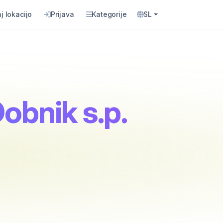
j lokacijo
Prijava
Kategorije
SL
obnik s.p.