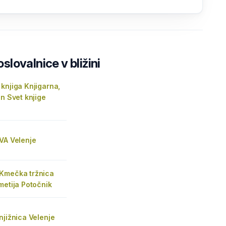
lovalnice v bližini
knjiga Knjigarna,
in Svet knjige
VA Velenje
Kmečka tržnica
metija Potočnik
njižnica Velenje