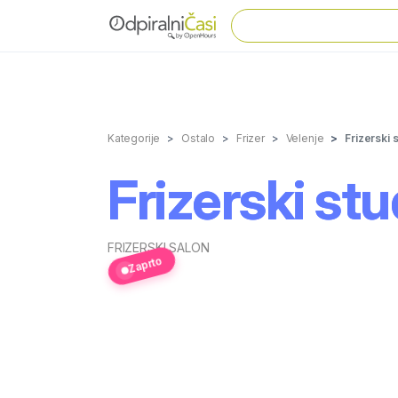
Kategorije
Ostalo
Frizer
Velenje
Frizerski 
Frizerski st
FRIZERSKI SALON
Zaprto