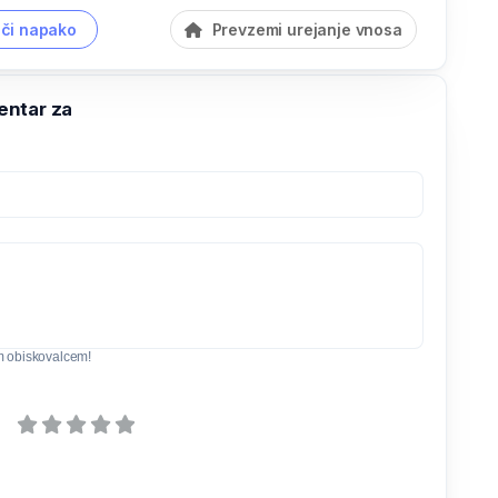
či napako
Prevzemi urejanje vnosa
ntar za
m obiskovalcem!