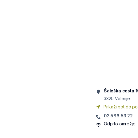
Šaleška cesta 1
3320
Velenje
Prikaži pot do po
03 586 53 22
Odprto omrežje