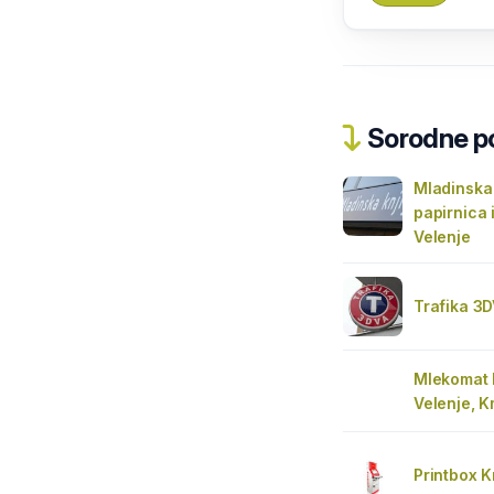
Sorodne pos
Mladinska 
papirnica 
Velenje
Trafika 3D
Mlekomat 
Velenje, K
Printbox K