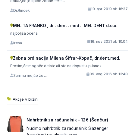
dokaz,če je sploh zobar!!!!!!!!!!!!...
10. apr 2019 ob 16:37
Dr.Rinćek
MELITA FRANKO , dr . dent . med ., MEL DENT d.o.o.
najboljša ocena
16. nov 2021 ob 10:04
irena
Zobna ordinacija Milena Šifrar-Kopač, dr.dent.med.
Prosim,če mogoče delate ali ste na dopustu.lpJanez
09. avg 2016 ob 13:48
Zanima me,če že ...
Akcije v bližini
Nahrbtnik za računalnik - 12€ (Šenčur)
Nudimo nahrbtnik za računalnik Slazenger
(oranžen) po akcijski ceni...