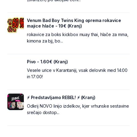
Venum Bad Boy Twins King oprema rokavice
majice hlače - 19€ (Kranj)
rokavice za boks kickbox muay thai, hlače za mma,
kimona za bjj, bo...
Pivo - 1.60€ (Kranj)
Vesele urice v Karantaniji, vsak delovnik med 14:00
in 17:00!
⚡ Predstavljamo REBEL! ⚡ (Kranj)
Odkrij NOVO linijo izdelkov, kjer vrhunske sestavine
srečajo dostop...