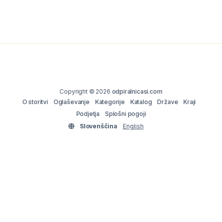
Copyright © 2026
odpiralnicasi.com
O storitvi
Oglaševanje
Kategorije
Katalog
Države
Kraji
Podjetja
Splošni pogoji
Slovenščina
English