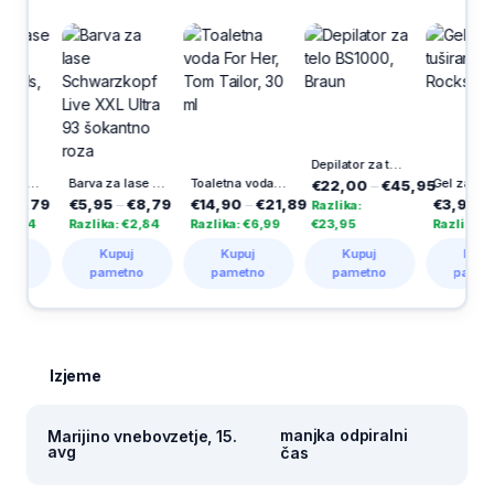
Depilator za telo BS1000, Braun
Pena za lase Pantene, Defined Curls, 200 ml
Barva za lase Schwarzkopf Live XXL Ultra 93 šokantno roza
Toaletna voda For Her, Tom Tailor, 30 ml
Gel za 
€22,00
–
€45,95
,79
€5,95
–
€8,79
€14,90
–
€21,89
€3,99
–
€5,
Razlika:
84
Razlika: €2,84
Razlika: €6,99
€23,95
Razlika: €1,3
Kupuj
Kupuj
Kupuj
Kupuj
pametno
pametno
pametno
pametno
Izjeme
manjka odpiralni
Marijino vnebovzetje, 15.
avg
čas