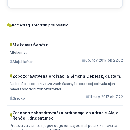
Komentarji sorodnih poslovalnic
Mlekomat Šenčur
Mlekomat
05. nov 2017 ob 22:02
Maja Hafnar
Zobozdravstvena ordinacija Simona Debelak, dr.stom.
Najboljše zobozdravstvo vseh časov, še posebej pohvala njeni
mladi zaposleni zobozdravnici.
11. sep 2017 ob 7:22
Srečko
Zasebna zobozdravniška ordinacija za odrasle Alojz
Renčelj, dr.dent.med.
Proteza za v smeti njegov odgovor-saj bo mal počak!Zahtevajte