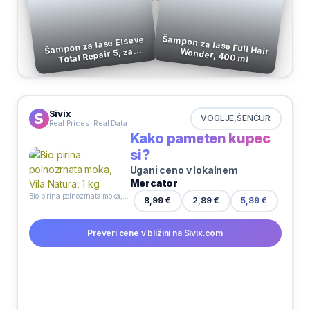
Šampon za lase Elseve
Total Repair 5, za
Šampon za lase Full Hair Wonder, 400 ml
poškodovane lase,
Loreal, 250 ml
Sivix
VOGLJE,ŠENČUR
Real Prices. Real Data
Kako pameten kupec
si?
Ugani ceno v lokalnem
Mercator
Bio pirina polnozrnata moka, Vila Natura, 1 kg
8,99 €
2,89 €
5,89 €
Preveri cene v bližini na Sivix.com