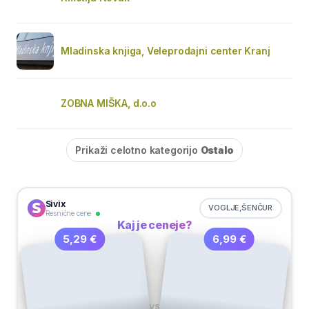
Mladinska knjiga, Veleprodajni center Kranj
ZOBNA MIŠKA, d.o.o
Prikaži celotno kategorijo
Ostalo
Sivix
VOGLJE,ŠENČUR
Resnične cene
Kaj je ceneje?
6,99 €
5,29 €
VS