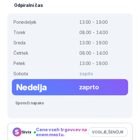
Odpiralni čas
Ponedeljek
13.00 - 19.00
Torek
08.00 - 14.00
Sreda
13.00 - 19.00
Četrtek
08.00 - 14.00
Petek
13.00 - 19.00
Sobota
zaprto
Nedelja
zaprto
Sporoči napako
Cene vseh trgovcev na
Sivix
VOGLJE,ŠENČUR
enem mestu.