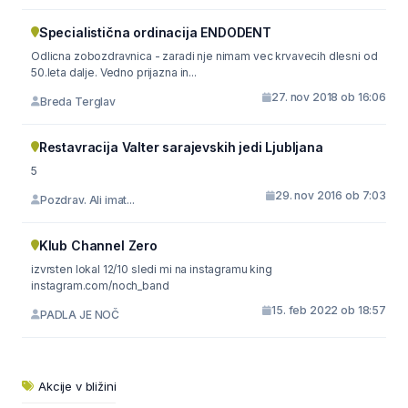
Specialistična ordinacija ENDODENT
Odlicna zobozdravnica - zaradi nje nimam vec krvavecih dlesni od
50.leta dalje. Vedno prijazna in...
27. nov 2018 ob 16:06
Breda Terglav
Restavracija Valter sarajevskih jedi Ljubljana
5
29. nov 2016 ob 7:03
Pozdrav. Ali imat...
Klub Channel Zero
izvrsten lokal 12/10 sledi mi na instagramu king
instagram.com/noch_band
15. feb 2022 ob 18:57
PADLA JE NOČ
Akcije v bližini