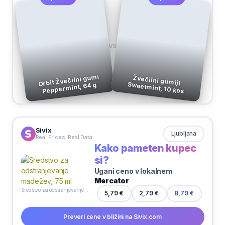
VS
Orbit Žvečilni gumi
Žvečilni gumiji
Sweetmint, 10 kos
Peppermint, 64 g
Sivix
Ljubljana
Real Prices. Real Data
Kako pameten kupec
si?
Ugani ceno v lokalnem
Mercator
Sredstvo za odstranjevanje madežev, 75 ml
5,79 €
2,79 €
8,79 €
Preveri cene v bližini na Sivix.com