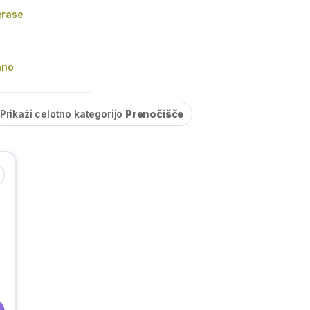
erase
ano
Prikaži celotno kategorijo
Prenočišče