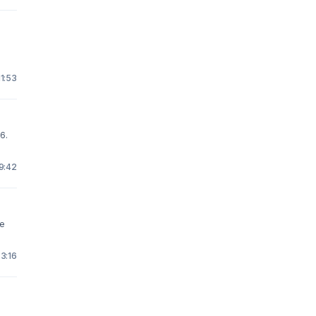
11:53
9:42
me
3:16