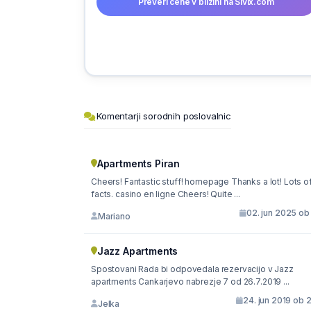
Preveri cene v bližini na Sivix.com
Komentarji sorodnih poslovalnic
Apartments Piran
Cheers! Fantastic stuff! homepage Thanks a lot! Lots o
facts. casino en ligne Cheers! Quite ...
02. jun 2025 ob
Mariano
Jazz Apartments
Spostovani Rada bi odpovedala rezervacijo v Jazz
apartments Cankarjevo nabrezje 7 od 26.7.2019 ...
24. jun 2019 ob 
Jelka