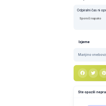
Odpiralni čas ni op
Sporoči napako
Izjeme
Marijino vnebovze
Ste opazili nepra