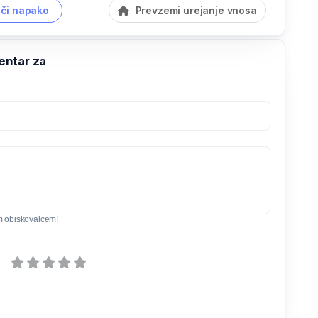
či napako
Prevzemi urejanje vnosa
ntar za
m obiskovalcem!