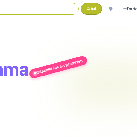
Doda
Išči
rama
Odpiralni čas ni opredeljen