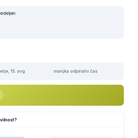
redeljen
tje, 15. avg
manjka odpiralni čas
vilnost?