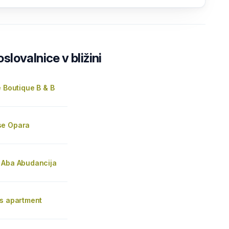
lovalnice v bližini
e Boutique B & B
se Opara
 Aba Abudancija
as apartment