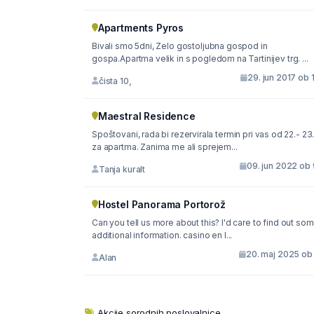
Apartments Pyros
Bivali smo 5dni, Zelo gostoljubna gospod in
gospa.Apartma velik in s pogledom na Tartinijev trg. ...
29. jun 2017 ob 
čista 10,
Maestral Residence
Spoštovani, rada bi rezervirala termin pri vas od 22.- 23.6.
za apartma. Zanima me ali sprejem...
09. jun 2022 ob 
Tanja kuralt
Hostel Panorama Portorož
Can you tell us more about this? I'd care to find out so
additional information. casino en l...
20. maj 2025 ob 
Alan
Akcije sorodnih poslovalnice