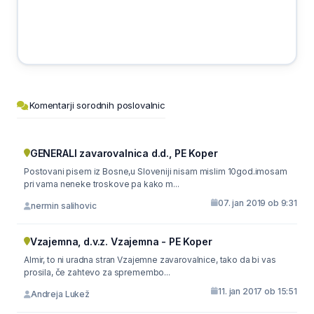
Komentarji sorodnih poslovalnic
GENERALI zavarovalnica d.d., PE Koper
Postovani pisem iz Bosne,u Sloveniji nisam mislim 10god.imosam
pri vama neneke troskove pa kako m...
07. jan 2019 ob 9:31
nermin salihovic
Vzajemna, d.v.z. Vzajemna - PE Koper
Almir, to ni uradna stran Vzajemne zavarovalnice, tako da bi vas
prosila, če zahtevo za spremembo...
11. jan 2017 ob 15:51
Andreja Lukež