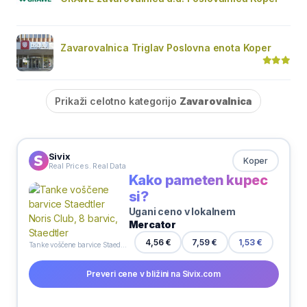
Zavarovalnica Triglav Poslovna enota Koper
Prikaži celotno kategorijo
Zavarovalnica
Sivix
Koper
Real Prices. Real Data
Kako pameten kupec
si?
Ugani ceno v lokalnem
Mercator
7,59 €
4,56 €
1,53 €
Tanke voščene barvice Staedtler Noris Club, 8 barvic, Staedtler
Preveri cene v bližini na Sivix.com