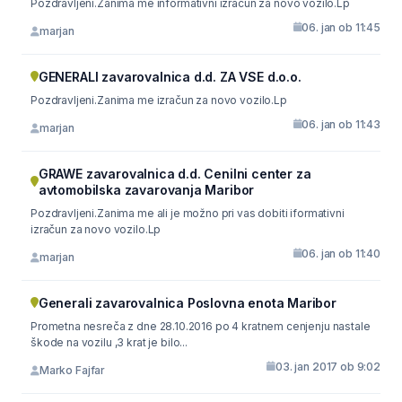
Pozdravljeni.Zanima me informativni izračun za novo vozilo.Lp
06. jan ob 11:45
marjan
GENERALI zavarovalnica d.d. ZA VSE d.o.o.
Pozdravljeni.Zanima me izračun za novo vozilo.Lp
06. jan ob 11:43
marjan
GRAWE zavarovalnica d.d. Cenilni center za
avtomobilska zavarovanja Maribor
Pozdravljeni.Zanima me ali je možno pri vas dobiti iformativni
izračun za novo vozilo.Lp
06. jan ob 11:40
marjan
Generali zavarovalnica Poslovna enota Maribor
Prometna nesreča z dne 28.10.2016 po 4 kratnem cenjenju nastale
škode na vozilu ,3 krat je bilo...
03. jan 2017 ob 9:02
Marko Fajfar