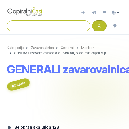
Kategorije
Zavarovalnica
Generali
Maribor
GENERALI zavarovalnica d.d. Selkon, Vladimir Paljak s.p.
GENERALI zavarovalnica d
Odprto
Belokranjska ulica 12B