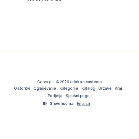
Copyright © 2026
odpiralnicasi.com
O storitvi
Oglaševanje
Kategorije
Katalog
Države
Kraji
Podjetja
Splošni pogoji
Slovenščina
English