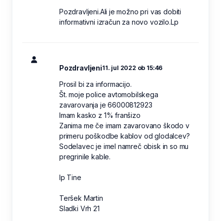
Pozdravljeni.Ali je možno pri vas dobiti
informativni izračun za novo vozilo.Lp
Pozdravljeni
11. jul 2022 ob 15:46
Prosil bi za informacijo.
Št. moje police avtomobilskega
zavarovanja je 66000812923
Imam kasko z 1% franšizo
Zanima me če imam zavarovano škodo v
primeru poškodbe kablov od glodalcev?
Sodelavec je imel namreč obisk in so mu
pregrinile kable.
lp Tine
Teršek Martin
Sladki Vrh 21