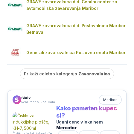
GRAWE zavarovalnica d.d. Cenilni center za
avtomobilska zavarovanja Maribor
GRAWE zavarovalnica d.d. Poslovalnica Maribor
Betnava
Generali zavarovalnica Poslovna enota Maribor
Prikaži celotno kategorijo
Zavarovalnica
Sivix
Maribor
Real Prices. Real Data
Kako pameten kupec
si?
Ugani ceno v lokalnem
Mercator
Čistilo za indukcijske plošče, KH-7, 500ml