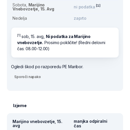
Sobota,
Marijino
[1]
ni podatka
Vnebovzetje, 15. Avg
Nedelja
zaprto
[1]
sob, 15. avg,
Ni podatka za Marijino
vnebovzetje.
Prosimo pokličite! (Redni delovni
čas: 08.00-12.00)
Ogledi škod po razporedu PE Maribor.
Sporoči napako
Izjeme
manjka odpiralni
Marijino vnebovzetje, 15.
avg
čas