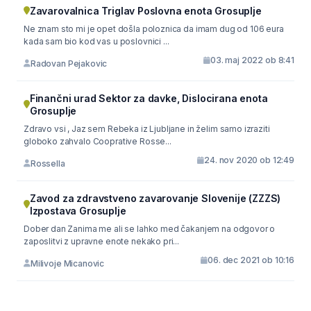
Zavarovalnica Triglav Poslovna enota Grosuplje
Ne znam sto mi je opet došla poloznica da imam dug od 106 eura
kada sam bio kod vas u poslovnici ...
03. maj 2022 ob 8:41
Radovan Pejakovic
Finančni urad Sektor za davke, Dislocirana enota
Grosuplje
Zdravo vsi , Jaz sem Rebeka iz Ljubljane in želim samo izraziti
globoko zahvalo Cooprative Rosse...
24. nov 2020 ob 12:49
Rossella
Zavod za zdravstveno zavarovanje Slovenije (ZZZS)
Izpostava Grosuplje
Dober dan Zanima me ali se lahko med čakanjem na odgovor o
zaposlitvi z upravne enote nekako pri...
06. dec 2021 ob 10:16
Milivoje Micanovic