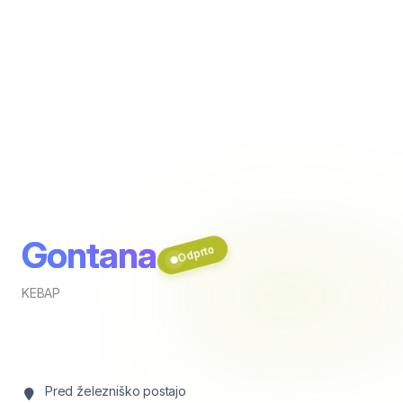
Gontana
Odprto
KEBAP
Pred železniško postajo