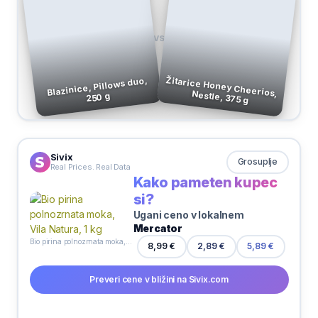
VS
Blazinice, Pillows duo,
Žitarice Honey Cheerios, Nestle, 375 g
250 g
Sivix
Grosuplje
Real Prices. Real Data
Kako pameten kupec
si?
Ugani ceno v lokalnem
Mercator
Bio pirina polnozrnata moka, Vila Natura, 1 kg
8,99 €
2,89 €
5,89 €
Preveri cene v bližini na Sivix.com