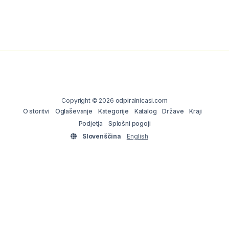
Copyright © 2026
odpiralnicasi.com
O storitvi
Oglaševanje
Kategorije
Katalog
Države
Kraji
Podjetja
Splošni pogoji
Slovenščina
English