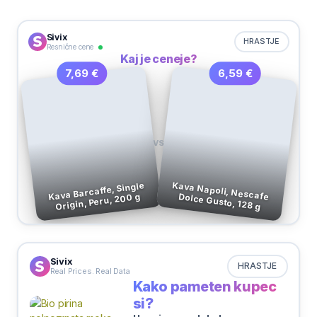
Sivix
HRASTJE
Resnične cene
Kaj je ceneje?
6,59 €
7,69 €
VS
Kava Barcaffe, Single
Origin, Peru, 200 g
Kava Napoli, Nescafe Dolce Gusto, 128 g
Sivix
HRASTJE
Real Prices. Real Data
Kako pameten kupec
si?