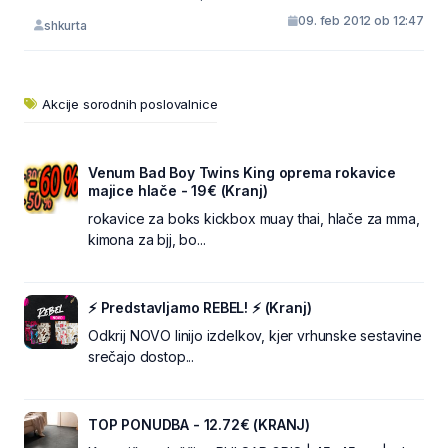
09. feb 2012 ob 12:47
shkurta
Akcije sorodnih poslovalnice
Venum Bad Boy Twins King oprema rokavice
majice hlače - 19€ (Kranj)
rokavice za boks kickbox muay thai, hlače za mma,
kimona za bjj, bo...
⚡ Predstavljamo REBEL! ⚡ (Kranj)
Odkrij NOVO linijo izdelkov, kjer vrhunske sestavine
srečajo dostop...
TOP PONUDBA - 12.72€ (KRANJ)