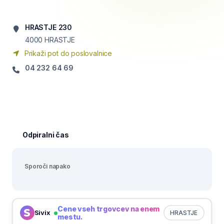
HRASTJE 230
4000
HRASTJE
Prikaži pot do poslovalnice
04 232 64 69
Odpiralni čas
Sporoči napako
Cene vseh trgovcev na enem
Sivix
HRASTJE
mestu.