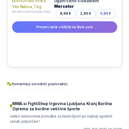
Ugani ceno v lokalnem
Mercator
Bio pirina polnozrnata moka, Vila Natura, 1 kg
2,89 €
8,99 €
5,89 €
Preveri cene v bližini na Sivix.com
Komentarji sorodnih poslovalnic
MMA.si FightShop trgovina Ljubljana Kranj Borilna
Oprema za borilne veščine športe
veliko raznovrstne ponudbe za borini šport po najbolj ugodnih
cenah, priporčam !