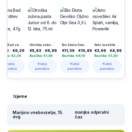
-30%
Krema Bad za pritrditev zobne proteze, 47g
Otroška zobna pasta Junior od 6. do 12. leta, 75 ml
Bio Eksta Deviško Oljčno Olje Gea 0,5 L
Avto osvežilec Air Splah, vanilija, PowerAir
–
€6,29
€5,43
–
€6,99
€11,39
–
€15,49
€3,69
–
€4,99
€2,59
–
 €2,34
Razlika: €1,56
Razlika: €4,10
Razlika: €1,30
Razlika: 
uj
Kupuj
Kupuj
Kupuj
Kupu
etno
pametno
pametno
pametno
pamet
Izjeme
manjka odpiralni
Marijino vnebovzetje, 15.
avg
čas