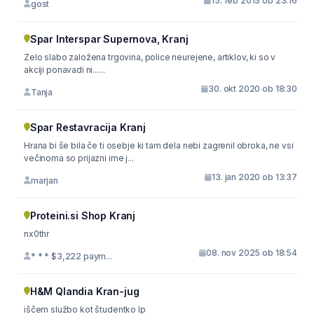
15. feb 2013 ob 23:16
gost
Spar Interspar Supernova, Kranj
Zelo slabo založena trgovina, police neurejene, artiklov, ki so v
akciji ponavadi ni......
30. okt 2020 ob 18:30
Tanja
Spar Restavracija Kranj
Hrana bi še bila če ti osebje ki tam dela nebi zagrenil obroka, ne vsi
večinoma so prijazni ime j...
13. jan 2020 ob 13:37
marjan
Proteini.si Shop Kranj
nx0thr
08. nov 2025 ob 18:54
* * * $3,222 paym...
H&M Qlandia Kran-jug
iščem službo kot študentko lp