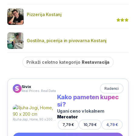
Pizzerija Kostanj
Gostilna, picerija in pivovarna Kostanj
Prikaži celotno kategorijo
Restavracija
Sivix
Radenci
Real Prices. Real Data
Kako pameten kupec
si?
Ugani ceno v lokalnem
Mercator
Rjuha Jogi, Home, 90 x 200 cm
7,79 €
10,79 €
4,79 €