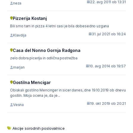
22. avg 2011 ob 13:31
neza
Pizzerija Kostanj
Bili smo tam in pizza 4 letni casi je bila dobesedno uzgana
31. jul 2021 ob 16:24
Klavdija
Casa del Nonno Gornja Radgona
zelo dobra picerija in odlična postrežba
10. avg 2014 ob 19:57
marjan
Gostilna Mencigar
Obiskali gostilno Mencinger in sicer danes, dne 19.10.2019 ob dnevu
gostiln. Moja ocena je, da je...
19. okt 2019 ob 20:21
Vesna
Akcije sorodnih poslovalnice