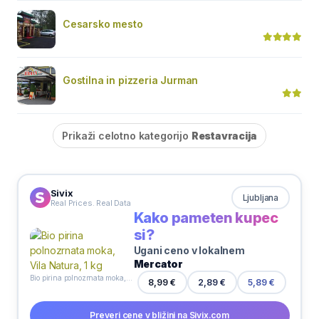
Cesarsko mesto
Gostilna in pizzeria Jurman
Prikaži celotno kategorijo
Restavracija
Sivix
Ljubljana
Real Prices. Real Data
Kako pameten kupec
si?
Ugani ceno v lokalnem
Mercator
Bio pirina polnozrnata moka, Vila Natura, 1 kg
8,99 €
2,89 €
5,89 €
Preveri cene v bližini na Sivix.com