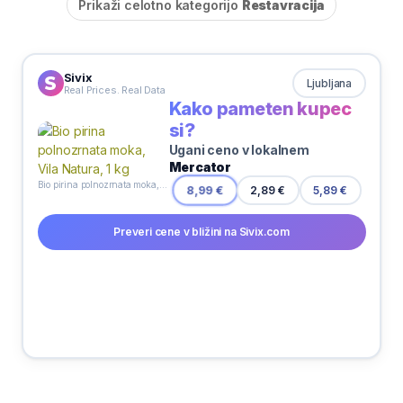
Prikaži celotno kategorijo
Restavracija
Sivix
Ljubljana
Real Prices. Real Data
Kako pameten kupec
si?
Ugani ceno v lokalnem
Mercator
Bio pirina polnozrnata moka, Vila Natura, 1 kg
2,89 €
8,99 €
5,89 €
Preveri cene v bližini na Sivix.com