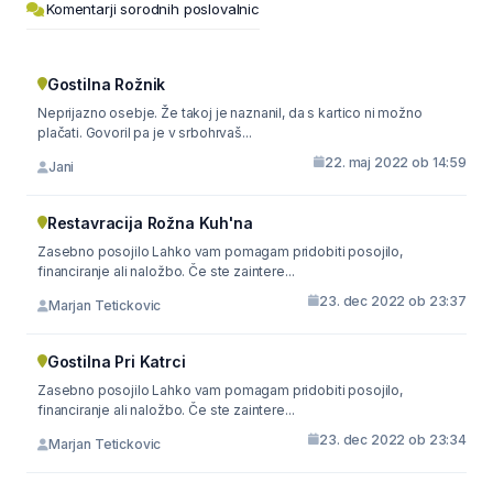
Komentarji sorodnih poslovalnic
Gostilna Rožnik
Neprijazno osebje. Že takoj je naznanil, da s kartico ni možno
plačati. Govoril pa je v srbohrvaš...
22. maj 2022 ob 14:59
Jani
Restavracija Rožna Kuh'na
Zasebno posojilo Lahko vam pomagam pridobiti posojilo,
financiranje ali naložbo. Če ste zaintere...
23. dec 2022 ob 23:37
Marjan Tetickovic
Gostilna Pri Katrci
Zasebno posojilo Lahko vam pomagam pridobiti posojilo,
financiranje ali naložbo. Če ste zaintere...
23. dec 2022 ob 23:34
Marjan Tetickovic