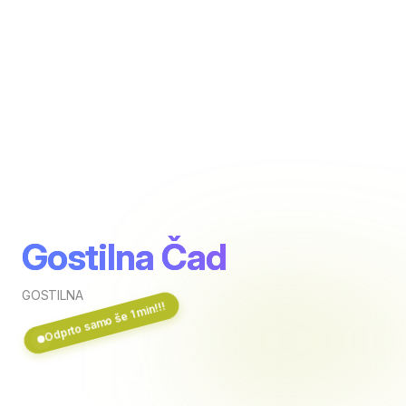
Gostilna Čad
GOSTILNA
Odprto samo še 1 min!!!