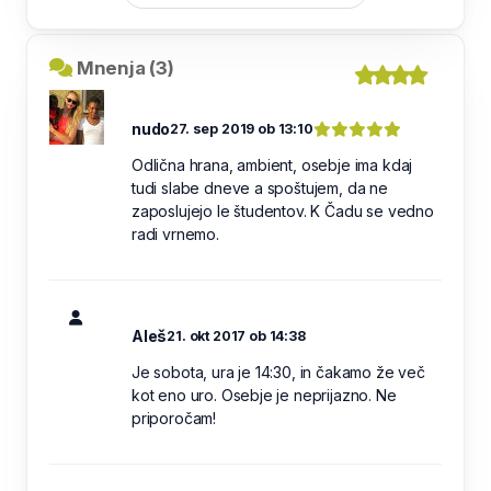
Mnenja (3)
nudo
27. sep 2019 ob 13:10
Odlična hrana, ambient, osebje ima kdaj
tudi slabe dneve a spoštujem, da ne
zaposlujejo le študentov. K Čadu se vedno
radi vrnemo.
Aleš
21. okt 2017 ob 14:38
Je sobota, ura je 14:30, in čakamo že več
kot eno uro. Osebje je neprijazno. Ne
priporočam!