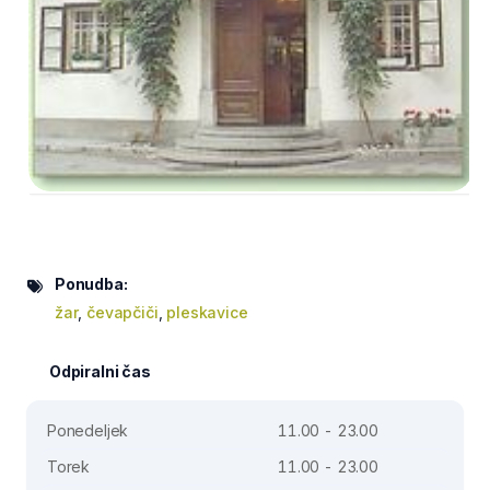
Ponudba:
žar
,
čevapčiči
,
pleskavice
Odpiralni čas
Ponedeljek
11.00 - 23.00
Torek
11.00 - 23.00