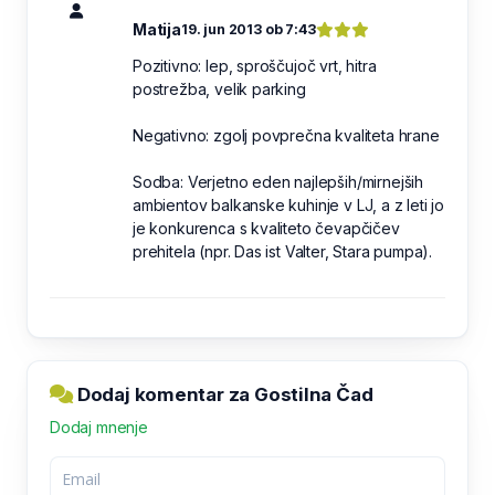
Matija
19. jun 2013 ob 7:43
Pozitivno: lep, sproščujoč vrt, hitra
postrežba, velik parking
Negativno: zgolj povprečna kvaliteta hrane
Sodba: Verjetno eden najlepših/mirnejših
ambientov balkanske kuhinje v LJ, a z leti jo
je konkurenca s kvaliteto čevapčičev
prehitela (npr. Das ist Valter, Stara pumpa).
Dodaj komentar za Gostilna Čad
Dodaj mnenje