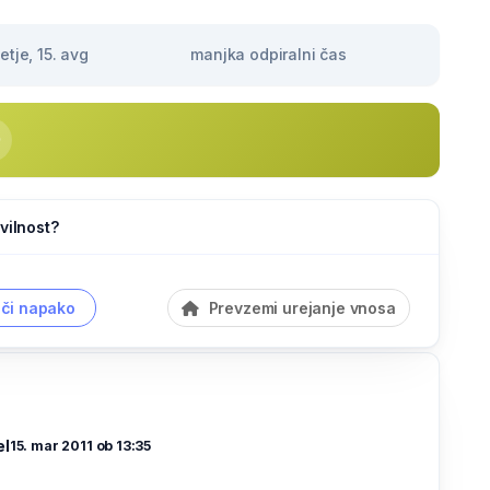
tje, 15. avg
manjka odpiralni čas
vilnost?
či napako
Prevzemi urejanje vnosa
el
15. mar 2011 ob 13:35