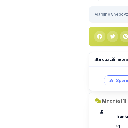
Marijino vnebovze
Ste opazili nepra
Sporo
Mnenja (1)
frank
tg