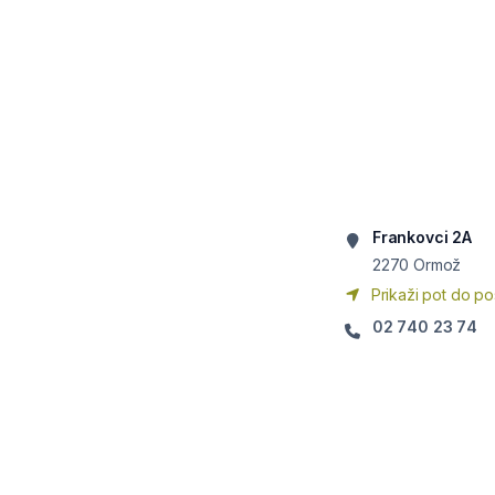
Frankovci 2A
2270
Ormož
Prikaži pot do po
02 740 23 74