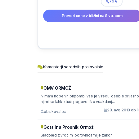
4,79 €
Preveri cene v bližini na Sivix.com
Komentarji sorodnih poslovalnic
OMV ORMOŽ
Nimam nobenih pripomb, vse je v redu, osebje prijazno
njimi se lahko tudi pogovoriš o vsakdanj...
28. avg 2018 ob 1
obiskovalec
Gostilna Prosnik Ormož
Sladoled z vrocimi borovnicami je zakon!