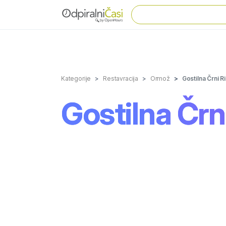
Kategorije
Restavracija
Ormož
Gostilna Črni R
Gostilna Črn