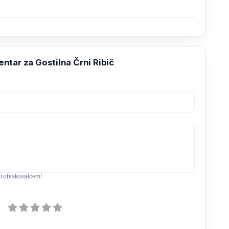
tar za Gostilna Črni Ribič
m obiskovalcem!