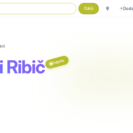
Doda
Išči
ibič
i Ribič
Odprto