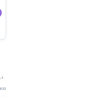
, z
8:32