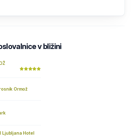
lovalnice v bližini
OŽ
Prosnik Ormož
ark
 Ljubljana Hotel