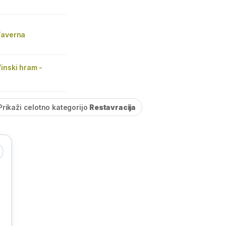
Taverna
inski hram -
Prikaži celotno kategorijo
Restavracija