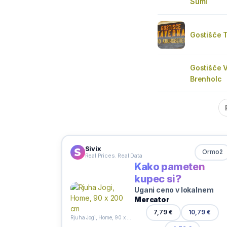
Šumi
Gostišče 
Gostišče V
Brenholc
Sivix
Ormož
Real Prices. Real Data
Kako pameten
kupec si?
Ugani ceno v lokalnem
Mercator
7,79 €
10,79 €
Rjuha Jogi, Home, 90 x 200 cm