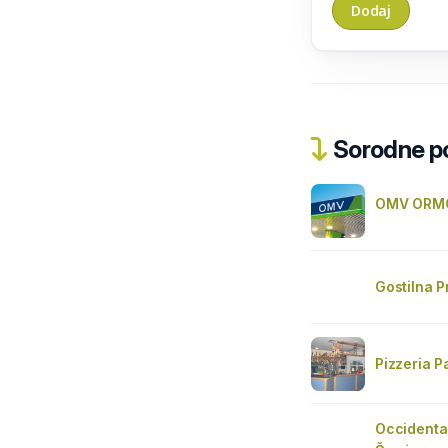
Sorodne pos
OMV ORM
Gostilna 
Pizzeria P
Occidental