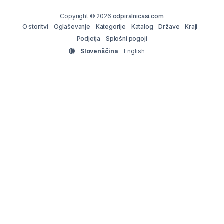
Copyright © 2026
odpiralnicasi.com
O storitvi
Oglaševanje
Kategorije
Katalog
Države
Kraji
Podjetja
Splošni pogoji
Slovenščina
English