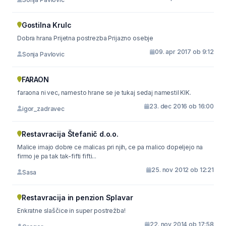
Gostilna Krulc
Dobra hrana Prijetna postrezba Prijazno osebje
09. apr 2017 ob 9:12
Sonja Pavlovic
FARAON
faraona ni vec, namesto hrane se je tukaj sedaj namestil KIK.
23. dec 2016 ob 16:00
igor_zadravec
Restavracija Štefanič d.o.o.
Malice imajo dobre ce malicas pri njih, ce pa malico dopeljejo na
firmo je pa tak tak-fifti fifti...
25. nov 2012 ob 12:21
Sasa
Restavracija in penzion Splavar
Enkratne slaščice in super postrežba!
22. nov 2014 ob 17:58