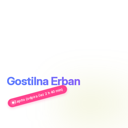
Gostilna Erban
Zaprto (odpira čez 2 h 40 min)