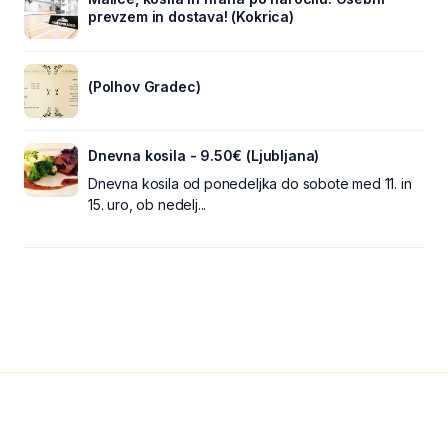
prevzem in dostava! (Kokrica)
(Polhov Gradec)
Dnevna kosila - 9.50€ (Ljubljana)
Dnevna kosila od ponedeljka do sobote med 11. in
15. uro, ob nedelj...