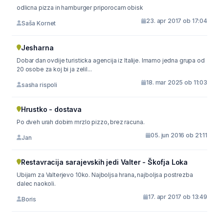
odlicna pizza in hamburger priporocam obisk
23. apr 2017 ob 17:04
Saša Kornet
Jesharna
Dobar dan ovdije turisticka agencija iz Italije. Imamo jedna grupa od
20 osobe za koj bi ja zelil...
18. mar 2025 ob 11:03
sasha rispoli
Hrustko - dostava
Po dveh urah dobim mrzlo pizzo, brez racuna.
05. jun 2016 ob 21:11
Jan
Restavracija sarajevskih jedi Valter - Škofja Loka
Ubijam za Valterjevo 10ko. Najboljsa hrana, najboljsa postrezba
dalec naokoli.
17. apr 2017 ob 13:49
Boris