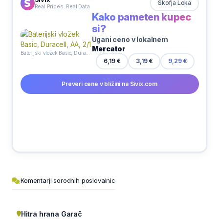
Škofja Loka
Real Prices. Real Data
Kako pameten kupec
si?
Ugani ceno v lokalnem
Mercator
Baterijski vložek Basic, Duracell, AA, 2/1
6,19 €
3,19 €
9,29 €
Preveri cene v bližini na Sivix.com
Komentarji sorodnih poslovalnic
Hitra hrana Garač