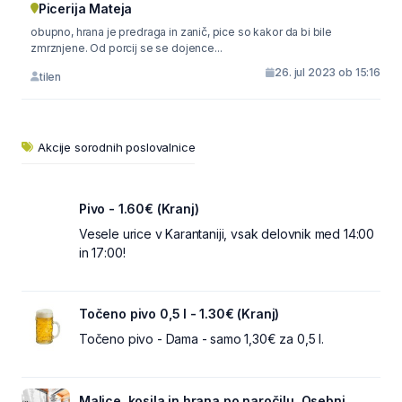
Picerija Mateja
obupno, hrana je predraga in zanič, pice so kakor da bi bile
zmrznjene. Od porcij se se dojence...
26. jul 2023 ob 15:16
tilen
Akcije sorodnih poslovalnice
Pivo - 1.60€ (Kranj)
Vesele urice v Karantaniji, vsak delovnik med 14:00
in 17:00!
Točeno pivo 0,5 l - 1.30€ (Kranj)
Točeno pivo - Dama - samo 1,30€ za 0,5 l.
Malice, kosila in hrana po naročilu. Osebni