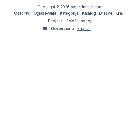
Copyright © 2026
odpiralnicasi.com
O storitvi
Oglaševanje
Kategorije
Katalog
Države
Kraji
Podjetja
Splošni pogoji
Slovenščina
English