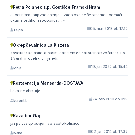
Petra Polanec s.p. Gostišče Framski Hram
Super hrana, prijazno osebje,... zagotovo se še vrnemo... domači
okusi s pridihom sodobnosti... v...
05. mar 2018 ob 17:12
Tajda
Okrepčevalnica La Pizzeta
Absolutna katastrofa. Vidim, da nisem edina totalno razočarana. Po
2.5 urah in dveh klicih je edi...
19. jun 2022 ob 15:44
Maja
Restavracija Mansarda-DOSTAVA
Lokal ne obratuje.
24. feb 2018 ob 8:19
kurent.b
Kava bar Gaj
jaz pa vas sprašujem če iščete kelnarco
02. jan 2014 ob 17:37
ivana