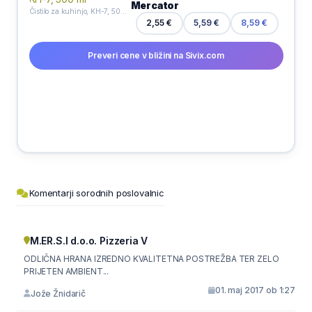
Mercator
Čistilo za kuhinjo, KH-7, 500 ml
2,55 €
5,59 €
8,59 €
Preveri cene v bližini na Sivix.com
Komentarji sorodnih poslovalnic
M.ER.S.I d.o.o. Pizzeria V
ODLIČNA HRANA IZREDNO KVALITETNA POSTREŽBA TER ZELO
PRIJETEN AMBIENT...
01. maj 2017 ob 1:27
Jože Žnidarič