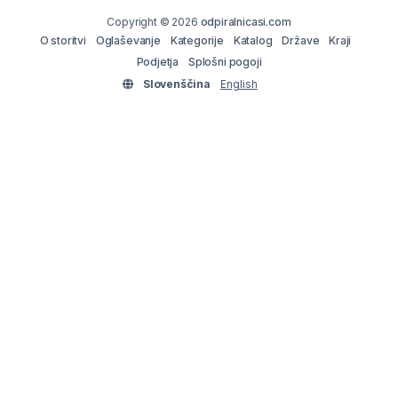
Copyright © 2026
odpiralnicasi.com
O storitvi
Oglaševanje
Kategorije
Katalog
Države
Kraji
Podjetja
Splošni pogoji
Slovenščina
English