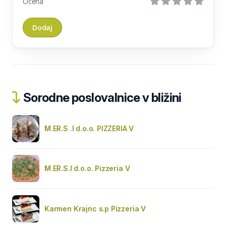
Ocena
Sorodne poslovalnice v bližini
M.ER.S .I d.o.o. PIZZERIA V
M.ER.S.I d.o.o. Pizzeria V
Karmen Krajnc s.p Pizzeria V