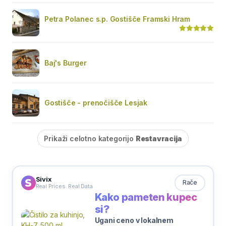
Petra Polanec s.p. Gostišče Framski Hram
Baj's Burger
Gostišče - prenočišče Lesjak
Prikaži celotno kategorijo
Restavracija
Sivix
Rače
Real Prices. Real Data
Kako pameten kupec
si?
Ugani ceno v lokalnem