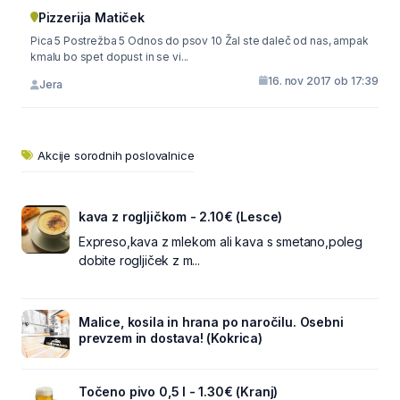
Pizzerija Matiček
Pica 5 Postrežba 5 Odnos do psov 10 Žal ste daleč od nas, ampak
kmalu bo spet dopust in se vi...
16. nov 2017 ob 17:39
Jera
Akcije sorodnih poslovalnice
kava z rogljičkom - 2.10€ (Lesce)
Expreso,kava z mlekom ali kava s smetano,poleg
dobite rogljiček z m...
Malice, kosila in hrana po naročilu. Osebni
prevzem in dostava! (Kokrica)
Točeno pivo 0,5 l - 1.30€ (Kranj)