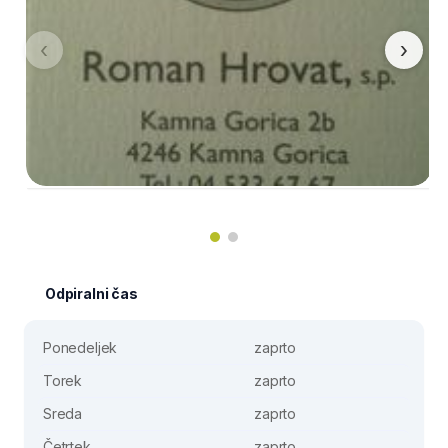
‹
›
Odpiralni čas
Ponedeljek
zaprto
Torek
zaprto
Sreda
zaprto
Četrtek
zaprto