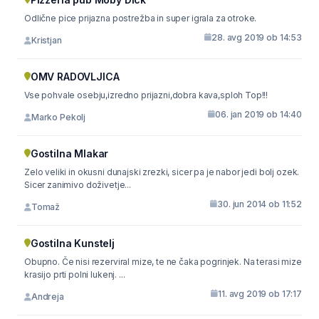
Odlične pice prijazna postrežba in super igrala za otroke.
28. avg 2019 ob 14:53
Kristjan
OMV RADOVLJICA
Vse pohvale osebju,izredno prijazni,dobra kava,sploh Top!!!
06. jan 2019 ob 14:40
Marko Pekolj
Gostilna Mlakar
Zelo veliki in okusni dunajski zrezki, sicer pa je nabor jedi bolj ozek.
Sicer zanimivo doživetje...
30. jun 2014 ob 11:52
Tomaž
Gostilna Kunstelj
Obupno. Če nisi rezerviral mize, te ne čaka pogrinjek. Na terasi mize
krasijo prti polni lukenj. ...
11. avg 2019 ob 17:17
Andreja