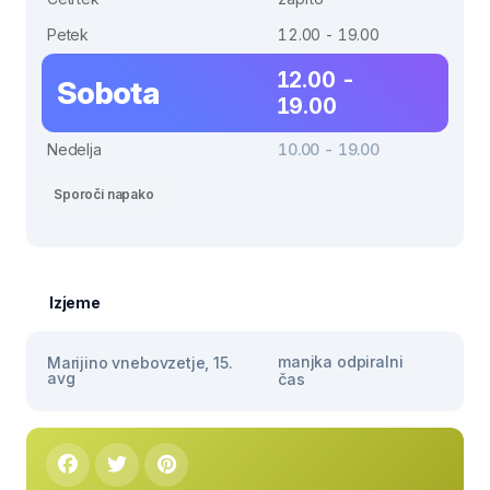
Petek
12.00 - 19.00
12.00 -
Sobota
19.00
Nedelja
10.00 - 19.00
Sporoči napako
Izjeme
manjka odpiralni
Marijino vnebovzetje, 15.
avg
čas