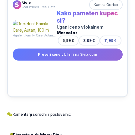
Sivix
Kamna Gorica
Real Prices. Real Data
Kako pameten kupec
si?
Ugani ceno v lokalnem
Mercator
Repelent Family Care, Autan, 100 ml
8,99 €
5,99 €
11,99 €
Preveri cene v bližini na Sivix.com
Komentarji sorodnih poslovalnic
Pizzeria pub Moby Dick