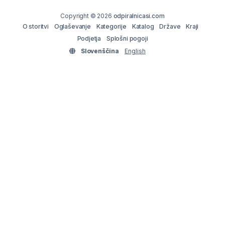
Copyright © 2026
odpiralnicasi.com
O storitvi
Oglaševanje
Kategorije
Katalog
Države
Kraji
Podjetja
Splošni pogoji
Slovenščina
English