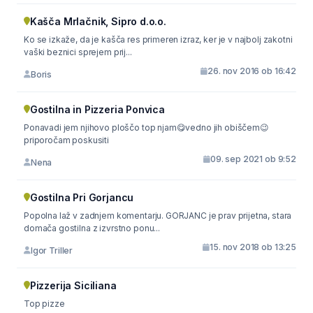
Kašča Mrlačnik, Sipro d.o.o.
Ko se izkaže, da je kašča res primeren izraz, ker je v najbolj zakotni
vaški beznici sprejem prij...
26. nov 2016 ob 16:42
Boris
Gostilna in Pizzeria Ponvica
Ponavadi jem njihovo ploščo top njam😋vedno jih obiščem😉
priporočam poskusiti
09. sep 2021 ob 9:52
Nena
Gostilna Pri Gorjancu
Popolna laž v zadnjem komentarju. GORJANC je prav prijetna, stara
domača gostilna z izvrstno ponu...
15. nov 2018 ob 13:25
Igor Triller
Pizzerija Siciliana
Top pizze