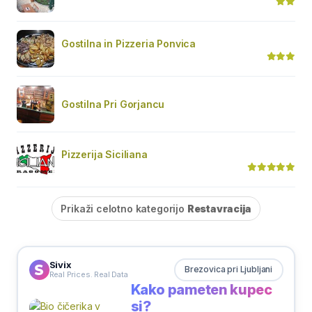
Gostilna in Pizzeria Ponvica
Gostilna Pri Gorjancu
Pizzerija Siciliana
Prikaži celotno kategorijo
Restavracija
Sivix
Brezovica pri Ljubljani
Real Prices. Real Data
Kako pameten kupec
si?