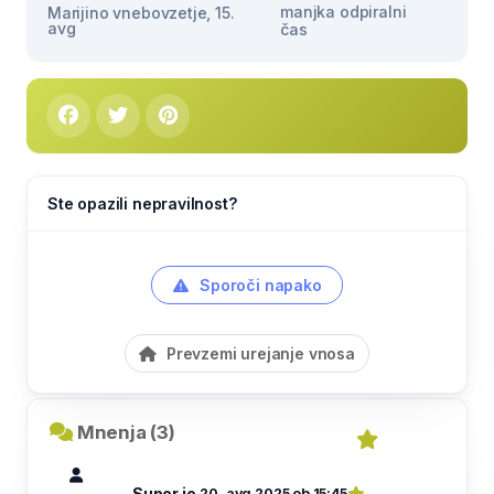
manjka odpiralni
Marijino vnebovzetje, 15.
avg
čas
Ste opazili nepravilnost?
Sporoči napako
Prevzemi urejanje vnosa
Mnenja (3)
Super je.
20. avg 2025 ob 15:45