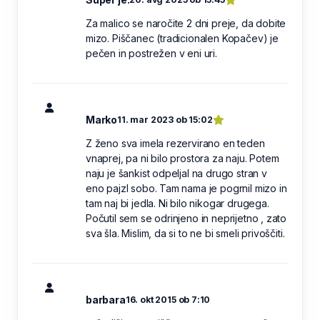
Za malico se naročite 2 dni preje, da dobite
mizo. Piščanec (tradicionalen Kopačev) je
pečen in postrežen v eni uri.
Marko
11. mar 2023 ob 15:02
Z ženo sva imela rezervirano en teden
vnaprej, pa ni bilo prostora za naju. Potem
naju je šankist odpeljal na drugo stran v
eno pajzl sobo. Tam nama je pogrnil mizo in
tam naj bi jedla. Ni bilo nikogar drugega.
Počutil sem se odrinjeno in neprijetno , zato
sva šla. Mislim, da si to ne bi smeli privoščiti.
barbara
16. okt 2015 ob 7:10