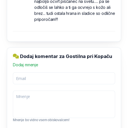
najboljši ocvrt piščanec na svetu..... pa še
odločiš se lahko a ti ga ocvrejo s kožo ali
brez... tudi ostala hrana in sladice so odlične
priporočam!!!
Dodaj komentar za Gostilna pri Kopaču
Dodaj mnenje
Mnenje bo vidno vsem obiskovalcem!