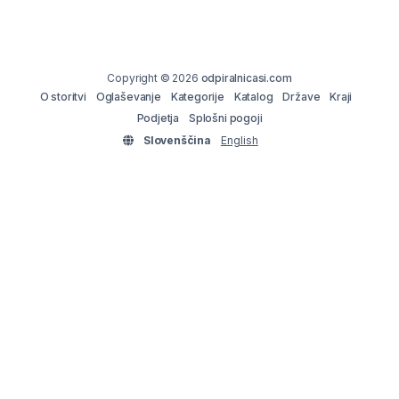
Copyright © 2026
odpiralnicasi.com
O storitvi
Oglaševanje
Kategorije
Katalog
Države
Kraji
Podjetja
Splošni pogoji
Slovenščina
English