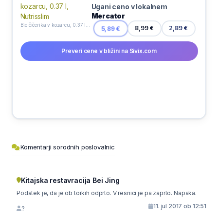
Ugani ceno v lokalnem
Mercator
Bio čičerika v kozarcu, 0.37 l, Nutrisslim
8,99 €
5,89 €
2,89 €
Preveri cene v bližini na Sivix.com
Komentarji sorodnih poslovalnic
Kitajska restavracija Bei Jing
Podatek je, da je ob torkih odprto. V resnici je pa zaprto. Napaka.
11. jul 2017 ob 12:51
?