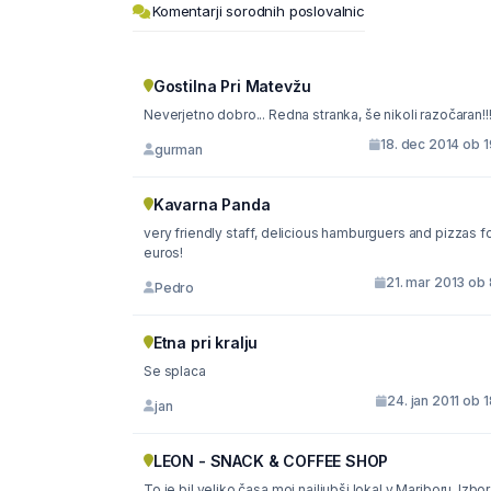
Komentarji sorodnih poslovalnic
Gostilna Pri Matevžu
Neverjetno dobro... Redna stranka, še nikoli razočaran!!
18. dec 2014 ob 
gurman
Kavarna Panda
very friendly staff, delicious hamburguers and pizzas fo
euros!
21. mar 2013 ob 
Pedro
Etna pri kralju
Se splaca
24. jan 2011 ob 
jan
LEON - SNACK & COFFEE SHOP
To je bil veliko časa moj najljubši lokal v Mariboru. Izbor