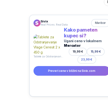
Sivix
Maribor
Real Prices. Real Data
Kako pameten
kupec si?
Ugani ceno v lokalnem
Mercator
19,99 €
15,99 €
Tablete za Odstranjevanje Vlage Ceresit 2 x 450 g
23,99 €
Preveri cene v bližini na Sivix.com