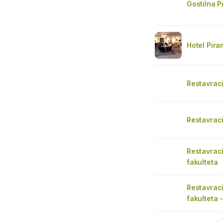
Gostilna P
Hotel Pira
Restavraci
Restavraci
Restavrac
fakulteta
Restavrac
fakulteta