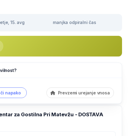
tje, 15. avg
manjka odpiralni čas
vilnost?
či napako
Prevzemi urejanje vnosa
ntar za Gostilna Pri Matevžu - DOSTAVA