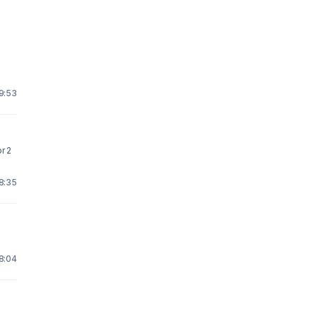
!
19:53
r 2
8:35
18:04