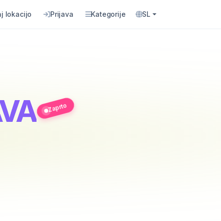
j lokacijo
Prijava
Kategorije
SL
AVA
Zaprto