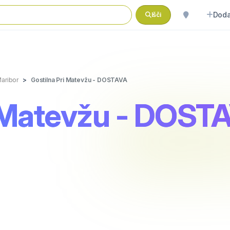
Doda
Išči
aribor
Gostilna Pri Matevžu - DOSTAVA
i Matevžu - DOST