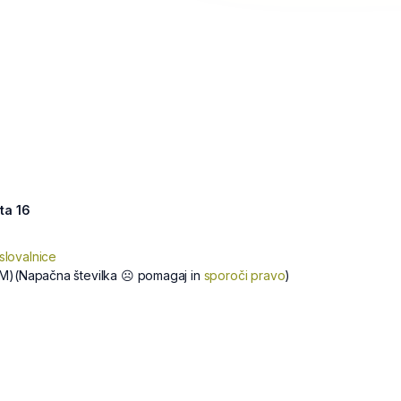
ta 16
slovalnice
M)
(Napačna številka ☹ pomagaj in
sporoči pravo
)