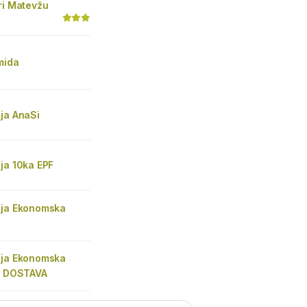
ri Matevžu
mida
ja AnaSi
ja 10ka EPF
ija Ekonomska
ija Ekonomska
 - DOSTAVA