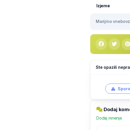
Izjeme
Marijino vnebovze
Ste opazili nepra
Sporo
Dodaj kome
Dodaj mnenje