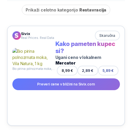
Prikaži celotno kategorijo
Restavracija
Sivix
Skaručna
Real Prices. Real Data
Kako pameten kupec
si?
Ugani ceno v lokalnem
Mercator
Bio pirina polnozrnata moka, Vila Natura, 1 kg
8,99 €
2,89 €
5,89 €
Preveri cene v bližini na Sivix.com