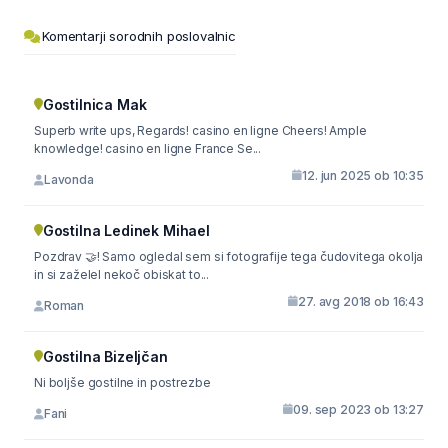
Komentarji sorodnih poslovalnic
Gostilnica Mak
Superb write ups, Regards! casino en ligne Cheers! Ample
knowledge! casino en ligne France Se...
12. jun 2025 ob 10:35
Lavonda
Gostilna Ledinek Mihael
Pozdrav 🤝! Samo ogledal sem si fotografije tega čudovitega okolja
in si zaželel nekoč obiskat to...
27. avg 2018 ob 16:43
Roman
Gostilna Bizeljčan
Ni boljše gostilne in postrezbe
09. sep 2023 ob 13:27
Fani