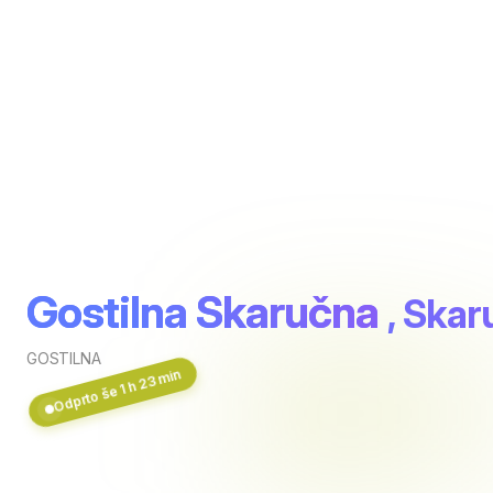
Gostilna Skaručna
, Ska
GOSTILNA
Odprto še 1 h 23 min