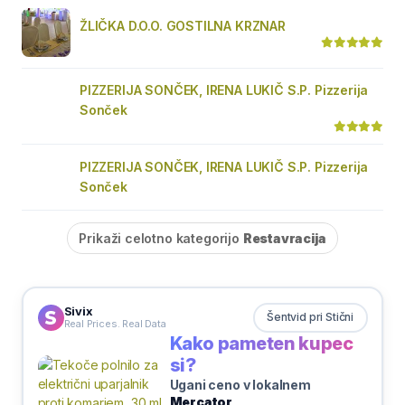
ŽLIČKA D.O.O. GOSTILNA KRZNAR
PIZZERIJA SONČEK, IRENA LUKIČ S.P. Pizzerija
Sonček
PIZZERIJA SONČEK, IRENA LUKIČ S.P. Pizzerija
Sonček
Prikaži celotno kategorijo
Restavracija
Sivix
Šentvid pri Stični
Real Prices. Real Data
Kako pameten kupec
si?
Ugani ceno v lokalnem
Mercator