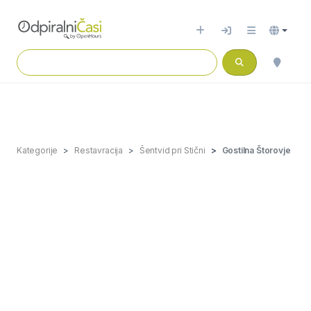
Kategorije
Restavracija
Šentvid pri Stični
Gostilna Štorovje