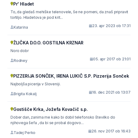
Pr' Hladet
To, da gledaš mehiške telenovele, še ne pomeni, da znaš pripravit
tortiljo. Hladetova je pod krit...
23. apr 2023 ob 17:31
Katarina
ŽLIČKA D.O.O. GOSTILNA KRZNAR
Noro dobr
05. apr 2017 ob 21:01
Rodney
PIZZERIJA SONČEK, IRENA LUKIČ S.P. Pizzerija Sonček
Najboljša picerija v Sloveniji.
16. dec 2021 ob 13:07
Brigita Kokalj
Gostišče Krka, Jožefa Kovačič s.p.
Dober dan, zanima me kako bi dobil telefonsko številko do
njihovega šefa , da bi se probal dogovo...
26. nov 2017 ob 16:43
Tadej Perko