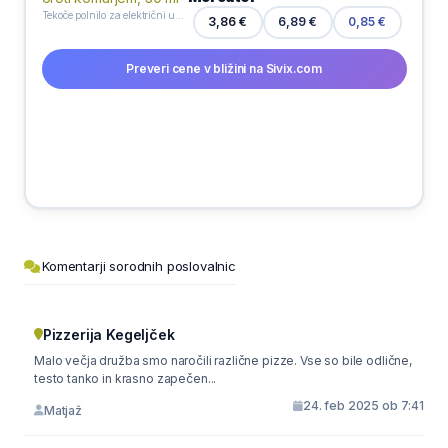
Tekoče polnilo za električni uparjalnik proti komarjem, 30 ml
3,86 €
6,89 €
0,85 €
Preveri cene v bližini na Sivix.com
Komentarji sorodnih poslovalnic
Pizzerija Kegeljček
Malo večja družba smo naročili različne pizze. Vse so bile odlične,
testo tanko in krasno zapečen...
24. feb 2025 ob 7:41
Matjaž