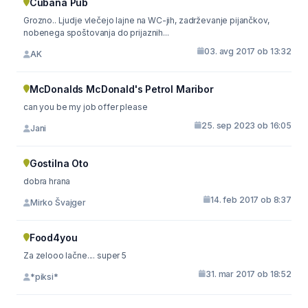
Cubana Pub
Grozno.. Ljudje vlečejo lajne na WC-jih, zadrževanje pijančkov,
nobenega spoštovanja do prijaznih...
03. avg 2017 ob 13:32
AK
McDonalds McDonald's Petrol Maribor
can you be my job offer please
25. sep 2023 ob 16:05
Jani
Gostilna Oto
dobra hrana
14. feb 2017 ob 8:37
Mirko Švajger
Food4you
Za zelooo lačne.... super 5
31. mar 2017 ob 18:52
*piksi*