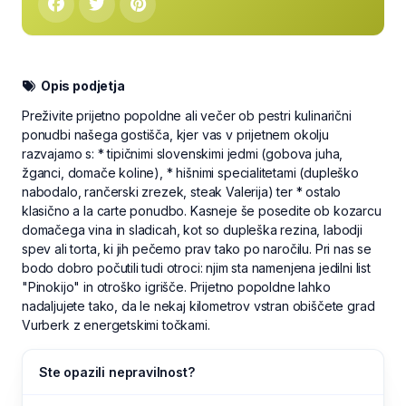
Opis podjetja
Preživite prijetno popoldne ali večer ob pestri kulinarični
ponudbi našega gostišča, kjer vas v prijetnem okolju
razvajamo s: * tipičnimi slovenskimi jedmi (gobova juha,
žganci, domače koline), * hišnimi specialitetami (dupleško
nabodalo, rančerski zrezek, steak Valerija) ter * ostalo
klasično a la carte ponudbo. Kasneje še posedite ob kozarcu
domačega vina in sladicah, kot so dupleška rezina, labodji
spev ali torta, ki jih pečemo prav tako po naročilu. Pri nas se
bodo dobro počutili tudi otroci: njim sta namenjena jedilni list
"Pinokijo" in otroško igrišče. Prijetno popoldne lahko
nadaljujete tako, da le nekaj kilometrov vstran obiščete grad
Vurberk z energetskimi točkami.
Ste opazili nepravilnost?