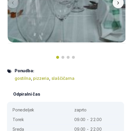
‹
›
Ponudba:
gostilna
,
pizzeria
,
slaščičarna
Odpiralni čas
Ponedeljek
zaprto
Torek
09.00 - 22.00
Sreda
09.00 - 22.00