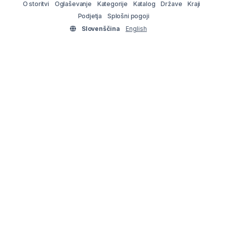
O storitvi
Oglaševanje
Kategorije
Katalog
Države
Kraji
Podjetja
Splošni pogoji
Slovenščina
English