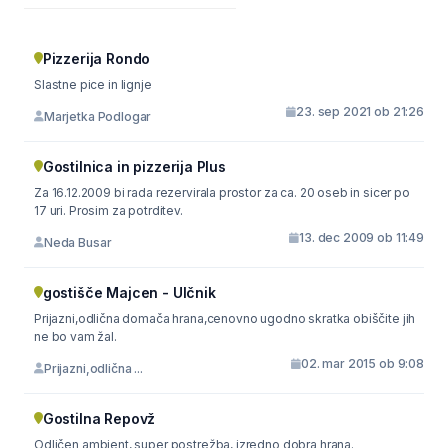
Pizzerija Rondo
Slastne pice in lignje
23. sep 2021 ob 21:26
Marjetka Podlogar
Gostilnica in pizzerija Plus
Za 16.12.2009 bi rada rezervirala prostor za ca. 20 oseb in sicer po
17 uri. Prosim za potrditev.
13. dec 2009 ob 11:49
Neda Busar
gostišče Majcen - Ulčnik
Prijazni,odlična domača hrana,cenovno ugodno skratka obiščite jih
ne bo vam žal.
02. mar 2015 ob 9:08
Prijazni,odlična ...
Gostilna Repovž
Odličen ambient, super postrežba, izredno dobra hrana.