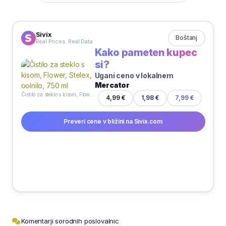
Sivix
Boštanj
Real Prices. Real Data
Kako pameten kupec
si?
Ugani ceno v lokalnem
Mercator
Čistilo za steklo s kisom, Flower, Stelex, polnilo, 750 ml
4,99 €
1,98 €
7,99 €
Preveri cene v bližini na Sivix.com
Komentarji sorodnih poslovalnic