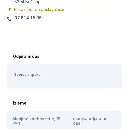
8294
Boštanj
Prikaži pot do poslovalnice
07 814 15 95
Odpiralni čas
Sporoči napako
Izjeme
manjka odpiralni
Marijino vnebovzetje, 15.
avg
čas