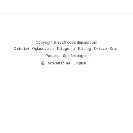
Copyright © 2026
odpiralnicasi.com
O storitvi
Oglaševanje
Kategorije
Katalog
Države
Kraji
Podjetja
Splošni pogoji
Slovenščina
English