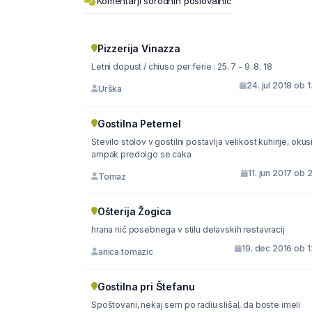
Komentarji sorodnih poslovalnic
Pizzerija Vinazza
Letni dopust / chiuso per ferie : 25. 7 - 9. 8. 18
24. jul 2018 ob 
Urška
Gostilna Peternel
Stevilo stolov v gostilni postavlja velikost kuhinje, okusno
ampak predolgo se caka
11. jun 2017 ob 
Tomaz
Ošterija Žogica
hrana nič posebnega v stilu delavskih restavracij
19. dec 2016 ob 
anica.tomazic
Gostilna pri Štefanu
Spoštovani, nekaj sem po radiu slišal, da boste imeli