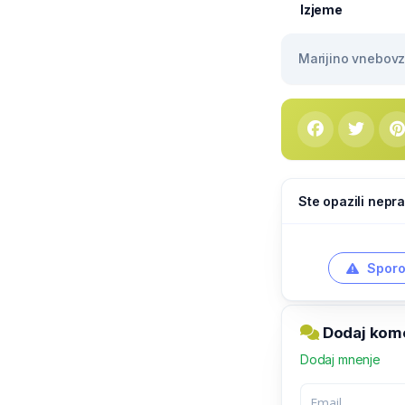
Izjeme
Marijino vnebovze
Ste opazili nepra
Sporo
Dodaj kome
Dodaj mnenje