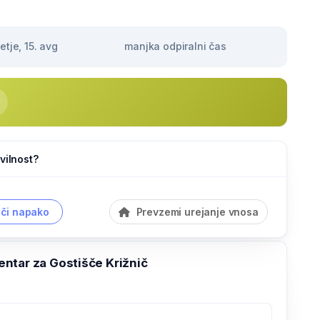
tje, 15. avg
manjka odpiralni čas
vilnost?
či napako
Prevzemi urejanje vnosa
ntar za Gostišče Križnič