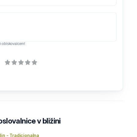
m obiskovalcem!
lovalnice v bližini
in - Tradicionalna