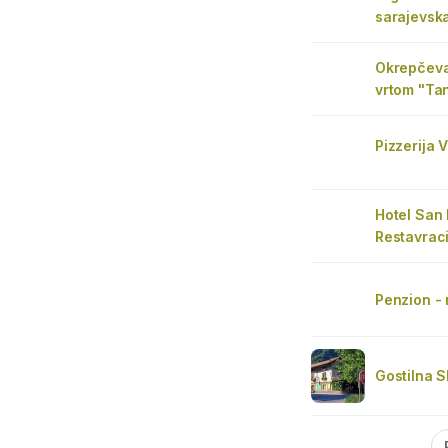
sarajevska
Okrepčeva
vrtom "Ta
Pizzerija 
Hotel San 
Restavraci
Penzion - 
Gostilna S