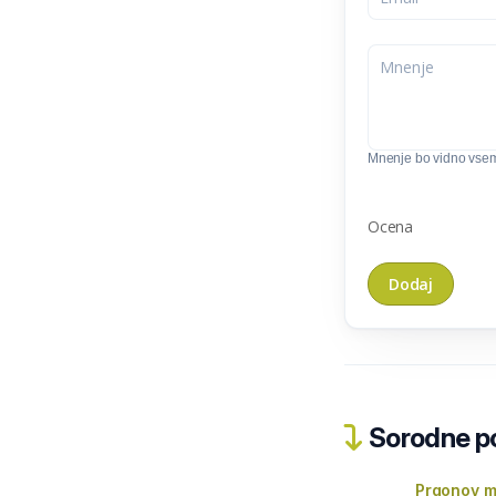
Mnenje bo vidno vse
Ocena
Sorodne pos
Prgonov ml