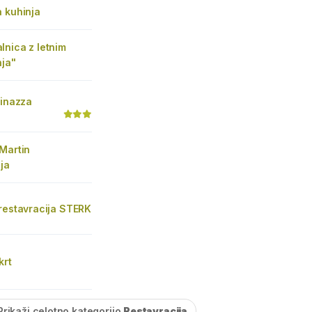
 kuhinja
lnica z letnim
nja"
Vinazza
Martin
ja
restavracija STERK
krt
Prikaži celotno kategorijo
Restavracija