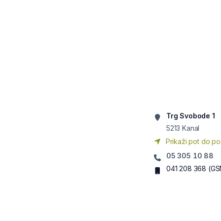
Trg Svobode 1
5213
Kanal
Prikaži pot do po
05 305 10 88
041 208 368
(GS