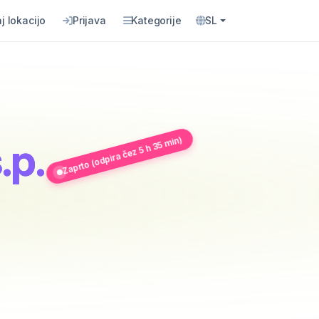
j lokacijo
Prijava
Kategorije
SL
Zaprto (odpira čez 5 h 35 min)
.p.