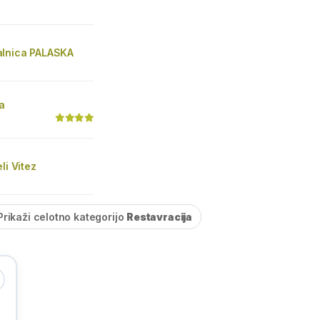
lnica PALASKA
a
li Vitez
Prikaži celotno kategorijo
Restavracija