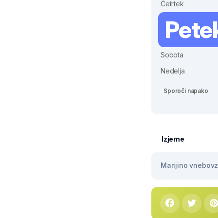
Četrtek
Pete
Sobota
Nedelja
Sporoči napako
Izjeme
Marijino vnebovze