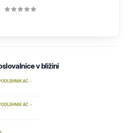
lovalnice v bližini
 PODLEHNIK AC -
 PODLEHNIK AC -
p