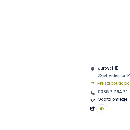
Jurovci 1B
2284
Videm pri P
Prikaži pot do po
0386 2 764 21 
Odprto omrežje