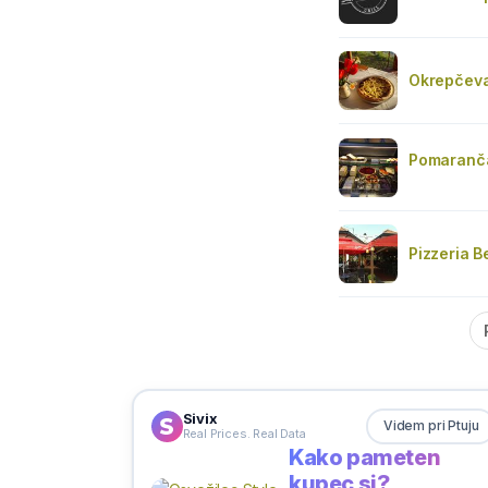
Okrepčeva
Pomaranč
Pizzeria Be
Sivix
Videm pri Ptuju
Real Prices. Real Data
Kako pameten
kupec si?