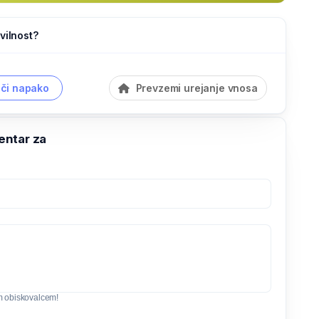
vilnost?
či napako
Prevzemi urejanje vnosa
ntar za
m obiskovalcem!