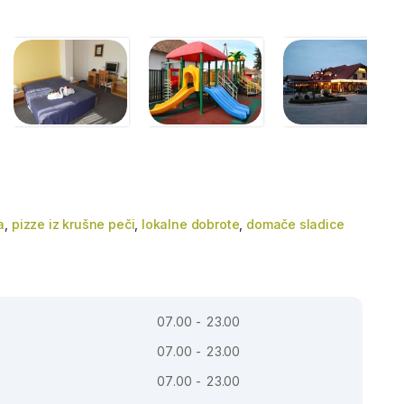
a
,
pizze iz krušne peči
,
lokalne dobrote
,
domače sladice
07.00 - 23.00
07.00 - 23.00
07.00 - 23.00