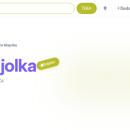
Doda
Išči
če Majolka
jolka
Odprto
ČA