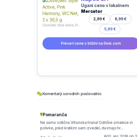
Ugani ceno v lokalnem
Mercator
8,99 €
2,89 €
Osvežilec Style Active, Pink Harmony, WC Net, 2 x 36,5 g
5,89 €
Preveri cene v bližini na Sivix.com
Komentarji sorodnih poslovalnic
Pomaranča
Ne samo odlična Vrhunska hrana! Odlične omakice in
polivke, pred kratkim sem izvedel, da imajo hr...
10. apr 2018 ob 