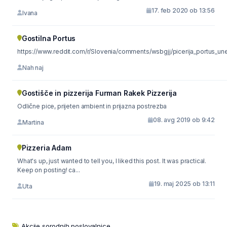
17. feb 2020 ob 13:56
Ivana
Gostilna Portus
https://www.reddit.com/r/Slovenia/comments/wsbgjj/picerija_portus_une
Nah naj
Gostišče in pizzerija Furman Rakek Pizzerija
Odlične pice, prijeten ambient in prijazna postrezba
08. avg 2019 ob 9:42
Martina
Pizzeria Adam
What's up, just wanted to tell you, I liked this post. It was practical.
Keep on posting! ca...
19. maj 2025 ob 13:11
Uta
Akcije sorodnih poslovalnice