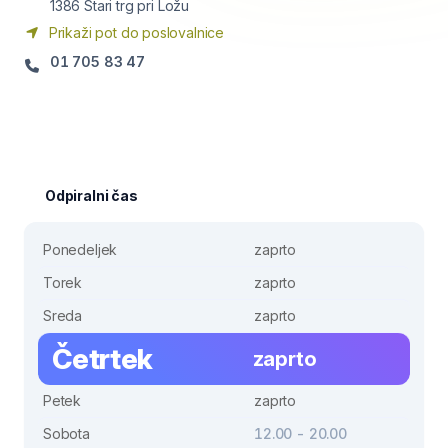
1386
Stari trg pri Ložu
Prikaži pot do poslovalnice
01 705 83 47
Odpiralni čas
Ponedeljek
zaprto
Torek
zaprto
Sreda
zaprto
Četrtek
zaprto
Petek
zaprto
Sobota
12.00 - 20.00