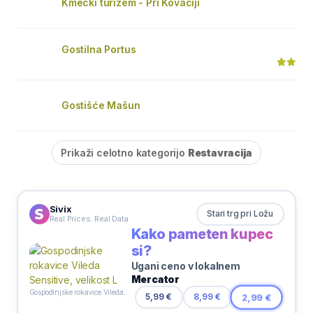
Kmečki turizem - Pri Kovačiji
Gostilna Portus
Gostišće Mašun
Prikaži celotno kategorijo
Restavracija
Sivix
Stari trg pri Ložu
Real Prices. Real Data
Kako pameten kupec
si?
Ugani ceno v lokalnem
Mercator
Gospodinjske rokavice Vileda Sensitive, velikost L
5,99 €
8,99 €
2,99 €