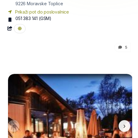
9226
Moravske Toplice
Prikaži pot do poslovalnice
051 383 141
(GSM)
5
‹
›