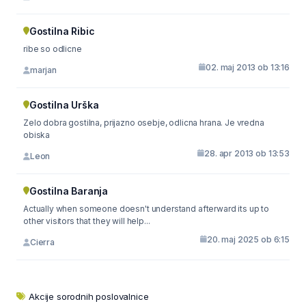
Gostilna Ribic
ribe so odlicne
02. maj 2013 ob 13:16
marjan
Gostilna Urška
Zelo dobra gostilna, prijazno osebje, odlicna hrana. Je vredna
obiska
28. apr 2013 ob 13:53
Leon
Gostilna Baranja
Actually when someone doesn't understand afterward its up to
other visitors that they will help...
20. maj 2025 ob 6:15
Cierra
Akcije sorodnih poslovalnice