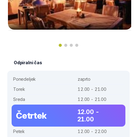
Odpiralni čas
Ponedeljek
zaprto
Torek
12.00 - 21.00
Sreda
12.00 - 21.00
12.00 -
Četrtek
21.00
Petek
12.00 - 22.00