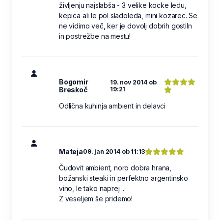
življenju najslabša - 3 velike kocke ledu,
kepica ali le pol sladoleda, mini kozarec. Se
ne vidimo več, ker je dovolj dobrih gostiln
in postrežbe na mestu!
Bogomir
19. nov 2014 ob
Breskoč
19:21
Odlična kuhinja ambient in delavci
Mateja
09. jan 2014 ob 11:13
Čudovit ambient, noro dobra hrana,
božanski steaki in perfektno argentinsko
vino, le tako naprej ...
Z veseljem še pridemo!