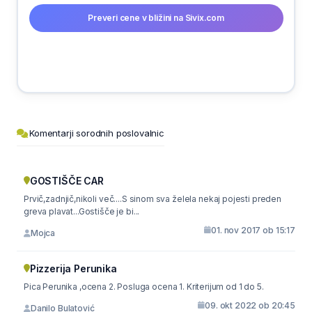
Preveri cene v bližini na Sivix.com
Komentarji sorodnih poslovalnic
GOSTIŠČE CAR
Prvič,zadnjič,nikoli več....S sinom sva želela nekaj pojesti preden
greva plavat...Gostišče je bi...
01. nov 2017 ob 15:17
Mojca
Pizzerija Perunika
Pica Perunika ,ocena 2. Posluga ocena 1. Kriterijum od 1 do 5.
09. okt 2022 ob 20:45
Danilo Bulatović