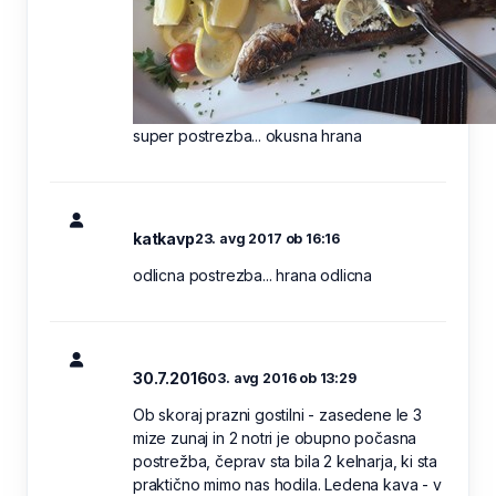
super postrezba... okusna hrana
katkavp
23. avg 2017 ob 16:16
odlicna postrezba... hrana odlicna
30.7.2016
03. avg 2016 ob 13:29
Ob skoraj prazni gostilni - zasedene le 3
mize zunaj in 2 notri je obupno počasna
postrežba, čeprav sta bila 2 kelnarja, ki sta
praktično mimo nas hodila. Ledena kava - v