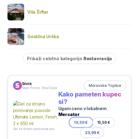
Vila Šiftar
Gostilna Urška
Prikaži celotno kategorijo
Restavracija
Sivix
Moravske Toplice
Real Prices. Real Data
Kako pameten kupec
si?
Ugani ceno v lokalnem
Mercator
15,59 €
19,59 €
Gel za strojno pomivanje posode Ultimate Lemon, Finish, 2 x 650 ml
23,99 €