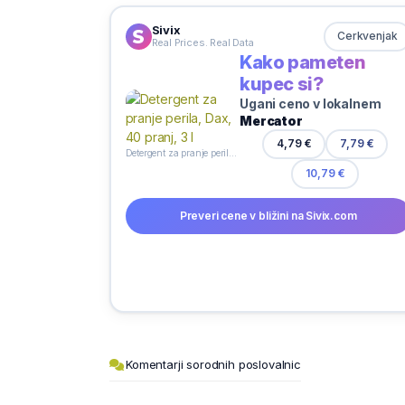
Sivix
Cerkvenjak
Real Prices. Real Data
Kako pameten
kupec si?
Ugani ceno v lokalnem
Mercator
4,79 €
7,79 €
Detergent za pranje perila, Dax, 40 pranj, 3 l
10,79 €
Preveri cene v bližini na Sivix.com
Komentarji sorodnih poslovalnic