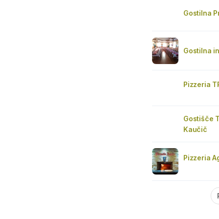
Gostilna Pr
Gostilna i
Pizzeria 
Gostišče T
Kaučič
Pizzeria A