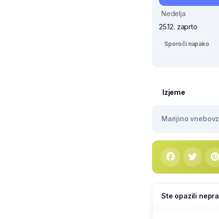
Nedelja
25.12. zaprto
Sporoči napako
Izjeme
Marijino vnebovze
Ste opazili nepra