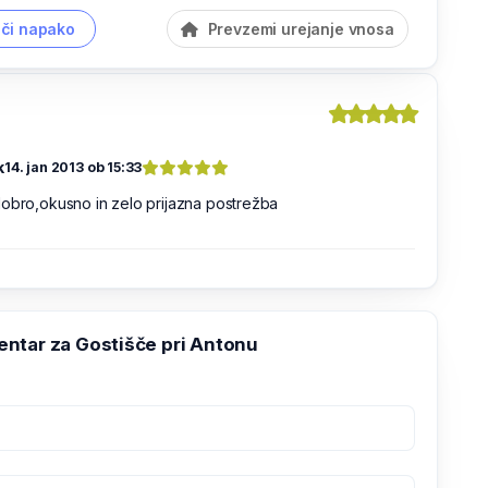
či napako
Prevzemi urejanje vnosa
k
14. jan 2013 ob 15:33
obro,okusno in zelo prijazna postrežba
ntar za Gostišče pri Antonu