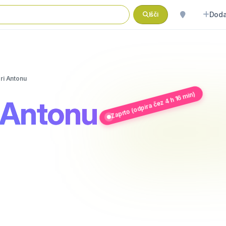
Doda
Išči
ri Antonu
Zaprto (odpira čez 4 h 16 min)
i Antonu