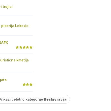
i trojici
n picerija Lekezic
TRSEK
uristična kmetija
gata
Prikaži celotno kategorijo
Restavracija