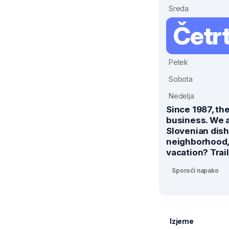
Sreda
Četr
Petek
Sobota
Nedelja
Since 1987, th
business. We a
Slovenian dishe
neighborhood, 
vacation? Trail 
Sporoči napako
Izjeme