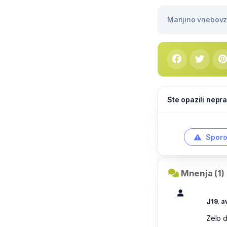
Marijino vnebovze
Ste opazili nepra
Sporo
Mnenja (1)
J
19. a
Zelo d