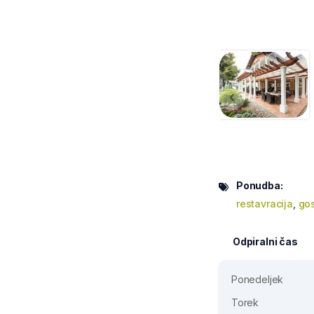
‹
Ponudba:
restavracija
,
gos
Odpiralni čas
Ponedeljek
Torek