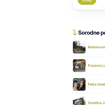
Sorodne pos
Restavrac
Pizzeria Lu
Petra tomš
Gostilna J