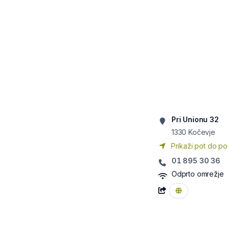
Pri Unionu 32
1330
Kočevje
Prikaži pot do po
01 895 30 36
Odprto omrežje