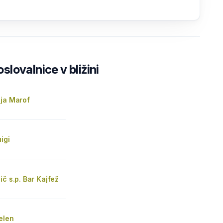
lovalnice v bližini
ija Marof
igi
ič s.p. Bar Kajfež
elen