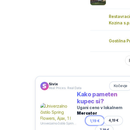
Restavraci
Kozina s.p
Gostilna 
Sivix
Kočevje
Real Prices. Real Data
Kako pameten
kupec si?
Ugani ceno v lokalnem
Mercator
1,19 €
4,19 €
Univerzalno čistilo Spring Flowers, Ajax, 1 l
7,19 €