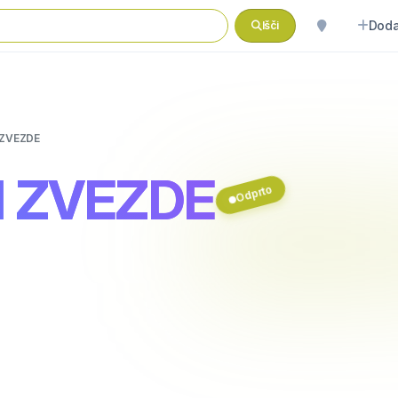
Doda
Išči
 ZVEZDE
RI ZVEZDE
Odprto