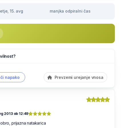
tje, 15. avg
manjka odpiralni čas
vilnost?
či napako
Prevzemi urejanje vnosa
vg 2013 ob 12:49
obro, prijazna natakarica