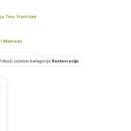
ja Tina, Frančišek
.
Pri Medvedu
Prikaži celotno kategorijo
Restavracija