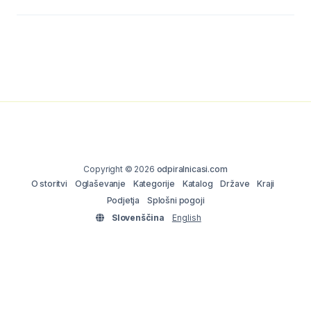
Copyright © 2026
odpiralnicasi.com
O storitvi
Oglaševanje
Kategorije
Katalog
Države
Kraji
Podjetja
Splošni pogoji
Slovenščina
English