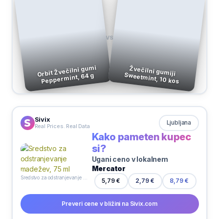
VS
Orbit Žvečilni gumi
Žvečilni gumiji
Sweetmint, 10 kos
Peppermint, 64 g
Sivix
Ljubljana
Real Prices. Real Data
Kako pameten kupec
si?
Ugani ceno v lokalnem
Mercator
Sredstvo za odstranjevanje madežev, 75 ml
5,79 €
2,79 €
8,79 €
Preveri cene v bližini na Sivix.com