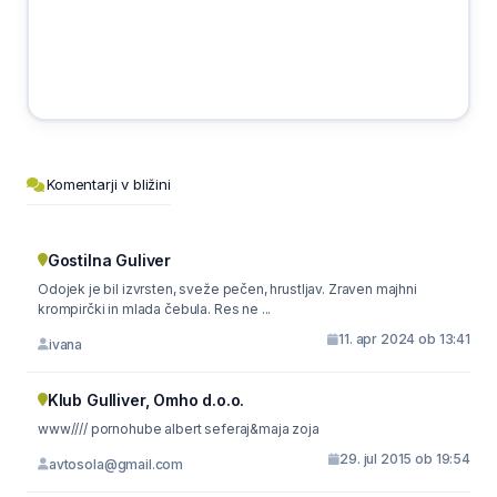
Komentarji v bližini
Gostilna Guliver
Odojek je bil izvrsten, sveže pečen, hrustljav. Zraven majhni
krompirčki in mlada čebula. Res ne ...
11. apr 2024 ob 13:41
ivana
Klub Gulliver, Omho d.o.o.
www//// pornohube albert seferaj&maja zoja
29. jul 2015 ob 19:54
avtosola@gmail.com