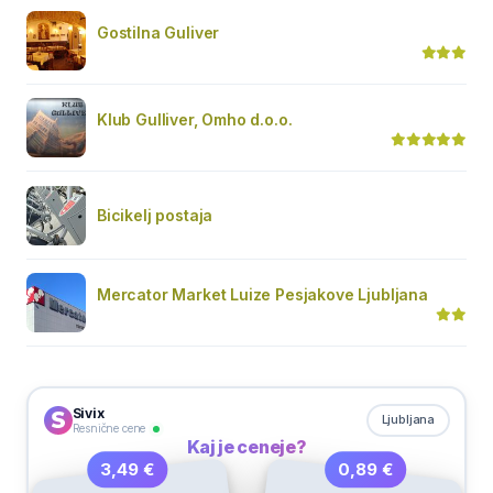
Gostilna Guliver
Klub Gulliver, Omho d.o.o.
Bicikelj postaja
Mercator Market Luize Pesjakove Ljubljana
Sivix
Ljubljana
Resnične cene
Kaj je ceneje?
0,89 €
3,49 €