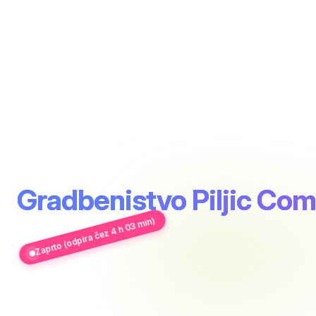
Gradbenistvo Piljic Co
Zaprto (odpira čez 4 h 03 min)