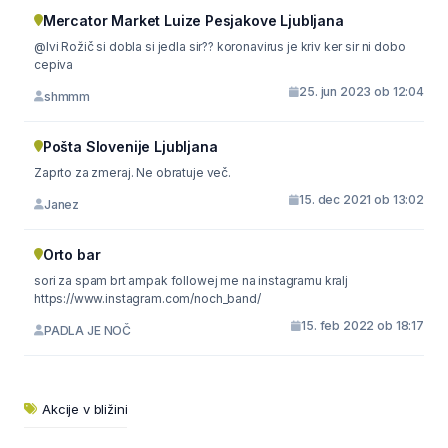
Mercator Market Luize Pesjakove Ljubljana
@Ivi Rožič si dobla si jedla sir?? koronavirus je kriv ker sir ni dobo
cepiva
25. jun 2023 ob 12:04
shmmm
Pošta Slovenije Ljubljana
Zaprto za zmeraj. Ne obratuje več.
15. dec 2021 ob 13:02
Janez
Orto bar
sori za spam brt ampak followej me na instagramu kralj
https://www.instagram.com/noch_band/
15. feb 2022 ob 18:17
PADLA JE NOČ
Akcije v bližini