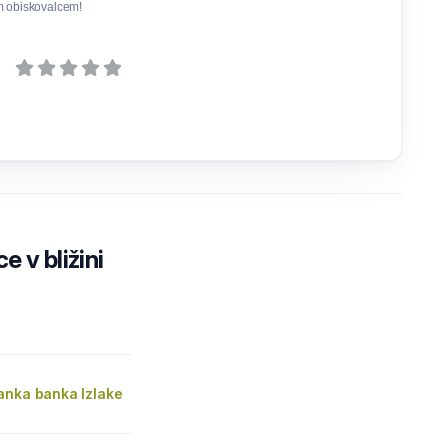
m obiskovalcem!
e v bližini
anka banka Izlake