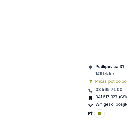
Podlipovica 31
1411
Izlake
Prikaži pot do po
03 565 71 00
041 617 927
(GS
Wifi geslo:
pošlji