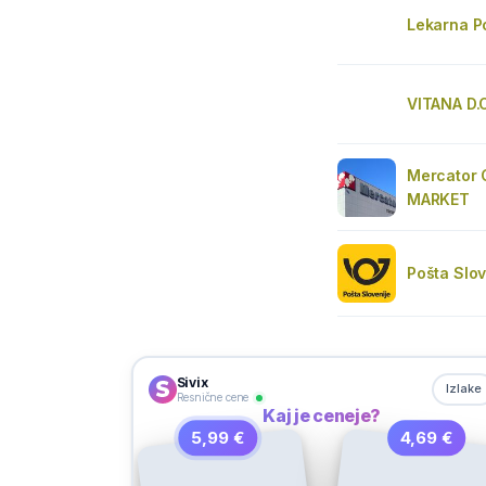
Lekarna P
VITANA D.O
Mercator 
MARKET
Pošta Slov
Sivix
Izlake
Resnične cene
Kaj je ceneje?
5,99 €
4,69 €