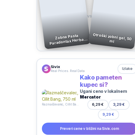
VS
Otroški zobni gel, 50
Zobna Pasta
Paradontax Herbal
ml
75 ml
Sivix
Izlake
Real Prices. Real Data
Kako pameten
kupec si?
Ugani ceno v lokalnem
Mercator
3,29 €
6,29 €
Razmaščevalec, Cillit Bang, 750 ml
9,29 €
Preveri cene v bližini na Sivix.com