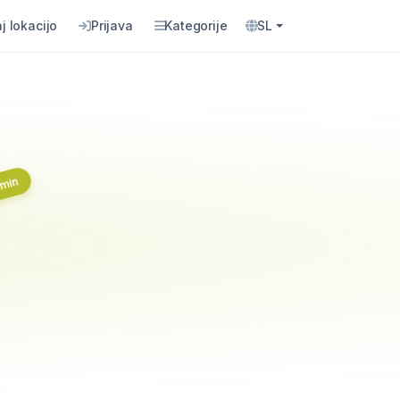
j lokacijo
Prijava
Kategorije
SL
 min