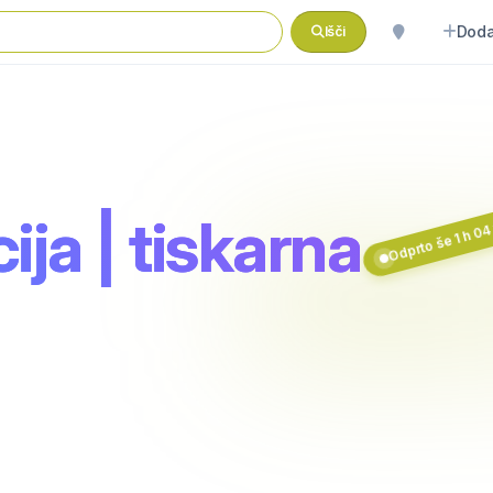
Doda
Išči
ija | tiskarna
Odprto še 1 h 04