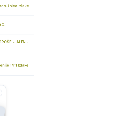
odružnica Izlake
.O.
GROŠELJ ALEN -
enije 1411 Izlake