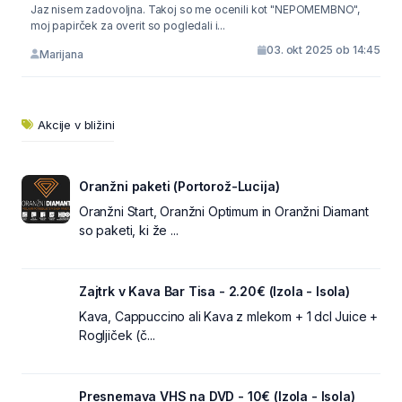
Jaz nisem zadovoljna. Takoj so me ocenili kot "NEPOMEMBNO",
moj papirček za overit so pogledali i...
03. okt 2025 ob 14:45
Marijana
Akcije v bližini
Oranžni paketi (Portorož-Lucija)
Oranžni Start, Oranžni Optimum in Oranžni Diamant
so paketi, ki že ...
Zajtrk v Kava Bar Tisa - 2.20€ (Izola - Isola)
Kava, Cappuccino ali Kava z mlekom + 1 dcl Juice +
Rogljiček (č...
Presnemava VHS na DVD - 10€ (Izola - Isola)