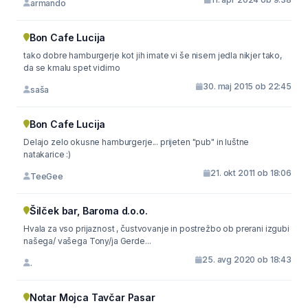
armando
Bon Cafe Lucija
tako dobre hamburgerje kot jih imate vi še nisem jedla nikjer tako,
da se kmalu spet vidimo
30. maj 2015 ob 22:45
saša
Bon Cafe Lucija
Delajo zelo okusne hamburgerje... prijeten "pub" in luštne
natakarice :)
21. okt 2011 ob 18:06
TeeGee
Šilček bar, Baroma d.o.o.
Hvala za vso prijaznost , čustvovanje in postrežbo ob prerani izgubi
našega/ vašega Tony/ja Gerde...
25. avg 2020 ob 18:43
.
Notar Mojca Tavčar Pasar