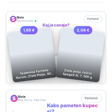
Sivix
Portorož
Resnične cene
Kaj je ceneje?
2,09 €
1,69 €
VS
Testenine Farfalle
durum, Zlato Polje, 400
Zlato polje Jajčni špageti št. 7, 500 g
g
Sivix
Portorož
Real Prices. Real Data
Kako pameten kupec
si?