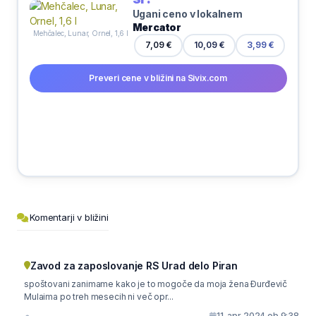
Ugani ceno v lokalnem
Mercator
Mehčalec, Lunar, Ornel, 1,6 l
7,09 €
10,09 €
3,99 €
Preveri cene v bližini na Sivix.com
Komentarji v bližini
Zavod za zaposlovanje RS Urad delo Piran
spoštovani zanimame kako je to mogoče da moja žena Đurđevič
Mulaima po treh mesecih ni več opr...
11. apr 2024 ob 9:38