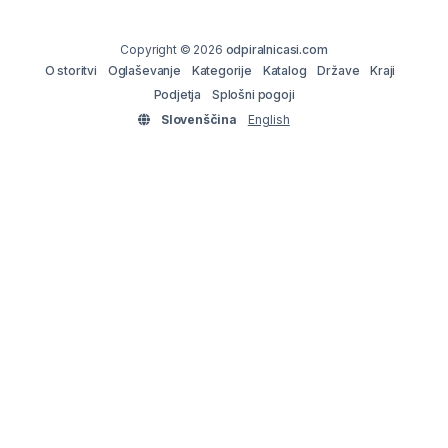
Copyright © 2026
odpiralnicasi.com
O storitvi
Oglaševanje
Kategorije
Katalog
Države
Kraji
Podjetja
Splošni pogoji
Slovenščina
English