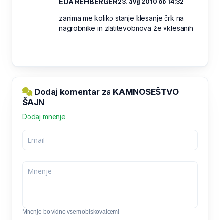
EDA REHBERGER
23. avg 2010 ob 14:32
zanima me koliko stanje klesanje črk na
nagrobnike in zlatitevobnova že vklesanih
Dodaj komentar za KAMNOSEŠTVO
ŠAJN
Dodaj mnenje
Mnenje bo vidno vsem obiskovalcem!