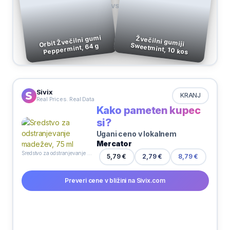
VS
Orbit Žvečilni gumi
Žvečilni gumiji
Sweetmint, 10 kos
Peppermint, 64 g
Sivix
KRANJ
Real Prices. Real Data
Kako pameten kupec
si?
Ugani ceno v lokalnem
Mercator
Sredstvo za odstranjevanje madežev, 75 ml
5,79 €
2,79 €
8,79 €
Preveri cene v bližini na Sivix.com