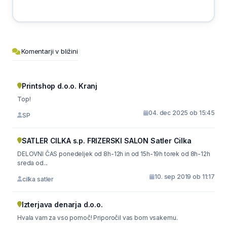
Komentarji v bližini
Printshop d.o.o. Kranj
Top!
04. dec 2025 ob 15:45
SP
SATLER CILKA s.p. FRIZERSKI SALON Satler Cilka
DELOVNI ČAS ponedeljek od 8h-12h in od 15h-19h torek od 8h-12h
sreda od...
10. sep 2019 ob 11:17
cilka satler
Izterjava denarja d.o.o.
Hvala vam za vso pomoč! Priporočil vas bom vsakemu.