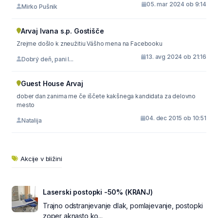
05. mar 2024 ob 9:14
Mirko Pušnik
Arvaj Ivana s.p. Gostišče
Zrejme došlo k zneužitiu Vášho mena na Facebooku
13. avg 2024 ob 21:16
Dobrý deň, pani I...
Guest House Arvaj
dober dan zanima me če iščete kakšnega kandidata za delovno
mesto
04. dec 2015 ob 10:51
Natalija
Akcije v bližini
Laserski postopki -50% (KRANJ)
Trajno odstranjevanje dlak, pomlajevanje, postopki
zoper aknasto ko...