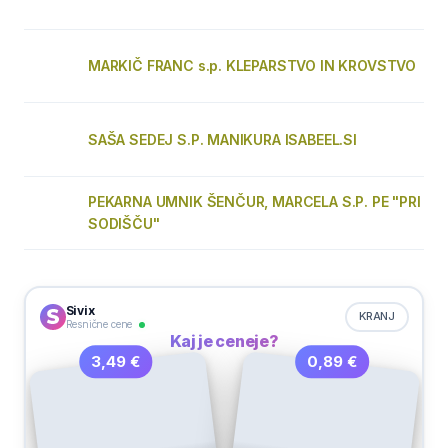
MARKIČ FRANC s.p. KLEPARSTVO IN KROVSTVO
SAŠA SEDEJ S.P. MANIKURA ISABEEL.SI
PEKARNA UMNIK ŠENČUR, MARCELA S.P. PE "PRI
SODIŠČU"
Sivix
KRANJ
Resnične cene
Kaj je ceneje?
0,89 €
3,49 €