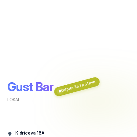
Gust Bar
Odprto še 1 h 51 min
LOKAL
Kidriceva 18A