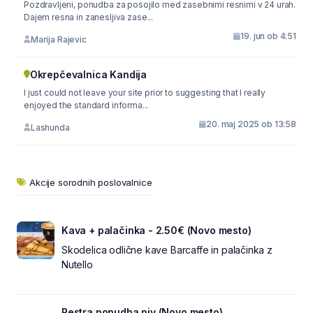
Pozdravljeni, ponudba za posojilo med zasebnimi resnimi v 24 urah.
Dajem resna in zanesljiva zase...
19. jun ob 4:51
Marija Rajevic
Okrepčevalnica Kandija
I just could not leave your site prior to suggesting that I really
enjoyed the standard informa...
20. maj 2025 ob 13:58
Lashunda
Akcije sorodnih poslovalnice
Kava + palačinka - 2.50€ (Novo mesto)
Skodelica odlične kave Barcaffe in palačinka z
Nutello
Pestra ponudba piv (Novo mesto)