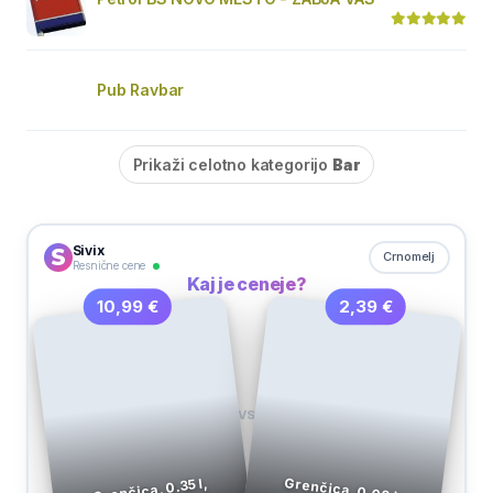
Pub Ravbar
Prikaži celotno kategorijo
Bar
Sivix
Crnomelj
Resnične cene
Kaj je ceneje?
2,39 €
10,99 €
VS
Grenčica, 0.02 l,
Grenčica, 0.35 l,