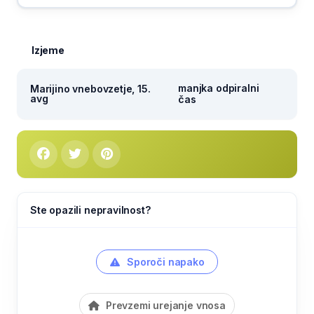
Izjeme
manjka odpiralni
Marijino vnebovzetje, 15.
avg
čas
Ste opazili nepravilnost?
Sporoči napako
Prevzemi urejanje vnosa