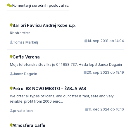
Komentarji sorodnih poslovalnic
Bar pri Pavliču Andrej Kobe s.p.
Rbbhjhrrfrsn
14. sep 2018 ob 14:04
Tomaž Markelj
Caffe Verona
Moja telefonska številka je 041 658 737. Hvala lepa! Janez Dagarin
20. sep 2023 ob 18:19
Janez Dagarin
Petrol BS NOVO MESTO - ŽABJA VAS
We offer all types of loans, and our offer is fast, safe and very
reliable. profit from 2000 euro...
11. dec 2024 ob 10:16
private loan
Atmosfera caffe