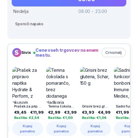
Nedelja
08.00 - 23.00
Sporoči napako
Cene vseh trgovcev na enem
Sivix
Crnomelj
mestu.
 čokoladna, 30 g
Prašek za pripravo napitka Hydrate & Perform, z okusom brusnice in jagodičevja, 400 g
Temna čokolada s pomarančo, brez dodanega sladkorja, Kandit, 80 g
Grisini brez glutena, Schar, 150 g
Sadni funkcionalni bonboni Multi + Immune Junior, Medex, 60/1
9
€9,45
–
€11,99
€2,99
–
€3,99
€3,93
–
€4,99
€11,99
–
€19,
Razlika: €2,54
Razlika: €1,00
Razlika: €1,06
Razlika: €8,00
Kupuj
Kupuj
Kupuj
Kupuj
pametno
pametno
pametno
pametno