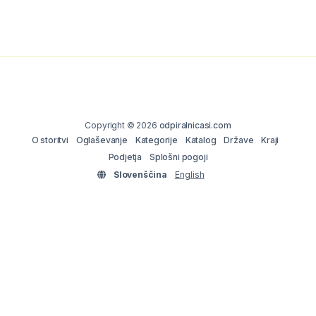
Copyright © 2026
odpiralnicasi.com
O storitvi
Oglaševanje
Kategorije
Katalog
Države
Kraji
Podjetja
Splošni pogoji
Slovenščina
English