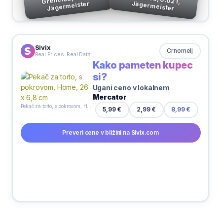
Jägermeister
Jägermeister
Sivix
Crnomelj
Real Prices. Real Data
Kako pameten kupec
si?
Ugani ceno v lokalnem
Mercator
Pekač za torto, s pokrovom, Home, 26 x 6,8 cm
5,99 €
2,99 €
8,99 €
Preveri cene v bližini na Sivix.com