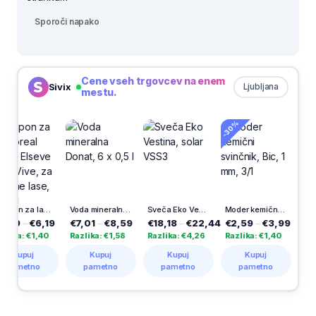
Sporoči napako
Cene vseh trgovcev na enem
Sivix
Ljubljana
mestu.
-30%
-30%
Šampon za lase Loreal Elseve Elseve Color Vive, za barvane lase, 400 ml
Voda mineralna Donat, 6 x 0,5 l
Sveča Eko Vestina, solar VSS3
Moder kemični svinčnik, Bic, 1 mm, 3/1
Lepilni trak, Ro
6,19
€7,01
–
€8,59
€18,18
–
€22,44
€2,59
–
€3,99
€4,68
–
€6
,40
Razlika: €1,58
Razlika: €4,26
Razlika: €1,40
Razlika: €2,
Kupuj
Kupuj
Kupuj
Kupuj
o
pametno
pametno
pametno
pametno