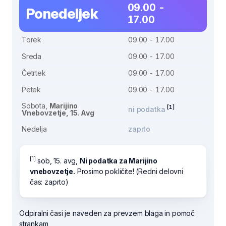
09.00 -
Ponedeljek
17.00
Torek
09.00 - 17.00
Sreda
09.00 - 17.00
Četrtek
09.00 - 17.00
Petek
09.00 - 17.00
Sobota,
Marijino
[1]
ni podatka
Vnebovzetje, 15. Avg
Nedelja
zaprto
[1]
sob, 15. avg,
Ni podatka za Marijino
vnebovzetje.
Prosimo pokličite! (Redni delovni
čas: zaprto)
Odpiralni časi je naveden za prevzem blaga in pomoč
strankam