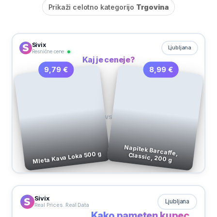
Prikaži celotno kategorijo
Trgovina
Sivix
Ljubljana
Resnične cene
Kaj je ceneje?
8,99 €
9,79 €
VS
Napitek Barcaffe,
Mleta Kava Loka 500 g
Classic, 200 g
Sivix
Ljubljana
Real Prices. Real Data
Kako pameten kupec