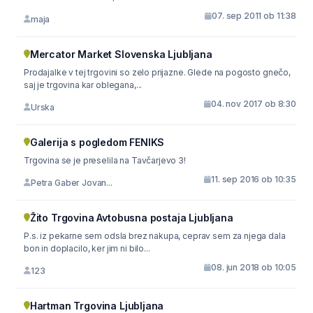
07. sep 2011 ob 11:38
maja
Mercator Market Slovenska Ljubljana
Prodajalke v tej trgovini so zelo prijazne. Glede na pogosto gnečo,
saj je trgovina kar oblegana,...
04. nov 2017 ob 8:30
Urska
Galerija s pogledom FENIKS
Trgovina se je preselila na Tavčarjevo 3!
11. sep 2016 ob 10:35
Petra Gaber Jovan...
Žito Trgovina Avtobusna postaja Ljubljana
P.s. iz pekarne sem odsla brez nakupa, ceprav sem za njega dala
bon in doplacilo, ker jim ni bilo...
08. jun 2018 ob 10:05
123
Hartman Trgovina Ljubljana