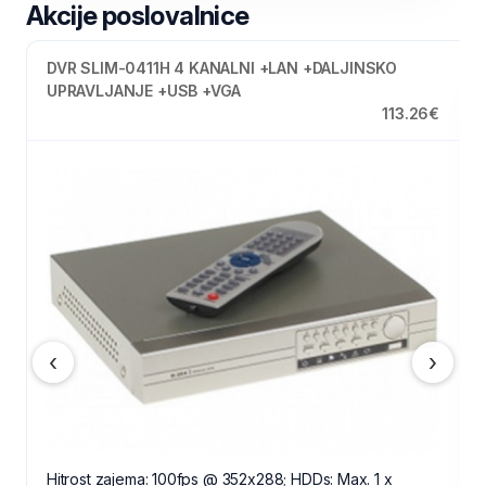
Akcije poslovalnice
KAMERA DP-955A/IRD 420TVL 9-22mm
48.77€
‹
›
Vandal-proof kamera v kovinskem ohišju. V dobrih
svetlobnih pogojih kamera deluje kot standardna
barvna kamera, v slabi svetlobi pa senzor priklopi IR