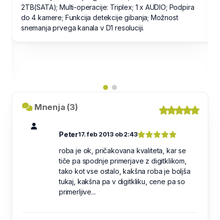
LED in preklopi delovanje kamere v Č/B način.
Konstrukcija kamere omogoča stropno in stensko
montažo (rotacija slike je prilagodljiva). Kamera je
vgrajena v dome ohišju, ki se montira na posebni
nosilec in omogoča poljubno postavitev kamere.
Kamera je narejena po standardu IP 55.
Mnenja (3)
Peter
17. feb 2013 ob 2:43
roba je ok, pričakovana kvaliteta, kar se
tiče pa spodnje primerjave z digitklikom,
tako kot vse ostalo, kakšna roba je boljša
tukaj, kakšna pa v digitkliku, cene pa so
primerljive...