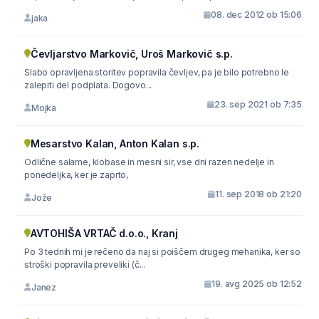
08. dec 2012 ob 15:06
jaka
Čevljarstvo Markovič, Uroš Markovič s.p.
Slabo opravljena storitev popravila čevljev, pa je bilo potrebno le
zalepiti del podplata. Dogovo...
23. sep 2021 ob 7:35
Mojka
Mesarstvo Kalan, Anton Kalan s.p.
Odlične salame, klobase in mesni sir, vse dni razen nedelje in
ponedeljka, ker je zaprto,
11. sep 2018 ob 21:20
Jože
AVTOHIŠA VRTAČ d.o.o., Kranj
Po 3 tednih mi je rečeno da naj si poiščem drugeg mehanika, ker so
stroški popravila preveliki (č...
19. avg 2025 ob 12:52
Janez