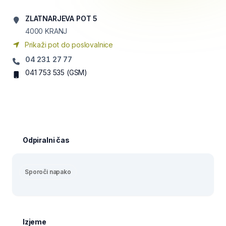
ZLATNARJEVA POT 5
4000
KRANJ
Prikaži pot do poslovalnice
04 231 27 77
041 753 535
(GSM)
Odpiralni čas
Sporoči napako
Izjeme