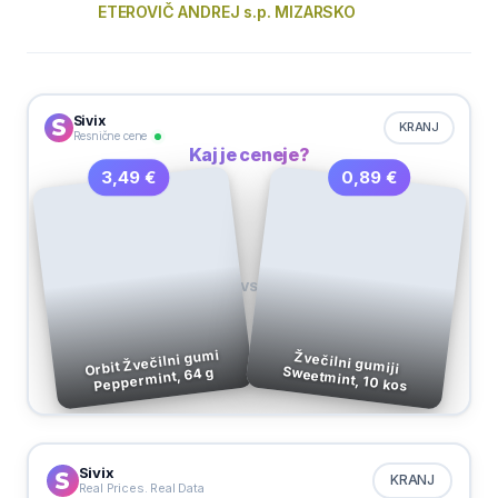
ETEROVIČ ANDREJ s.p. MIZARSKO
Sivix
KRANJ
Resnične cene
Kaj je ceneje?
0,89 €
3,49 €
VS
Orbit Žvečilni gumi
Žvečilni gumiji
Sweetmint, 10 kos
Peppermint, 64 g
Sivix
KRANJ
Real Prices. Real Data