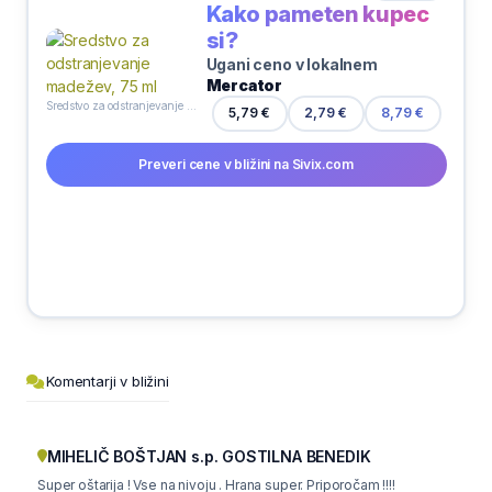
Kako pameten kupec
si?
Ugani ceno v lokalnem
Mercator
Sredstvo za odstranjevanje madežev, 75 ml
5,79 €
2,79 €
8,79 €
Preveri cene v bližini na Sivix.com
Komentarji v bližini
MIHELIČ BOŠTJAN s.p. GOSTILNA BENEDIK
Super oštarija ! Vse na nivoju . Hrana super. Priporočam !!!!