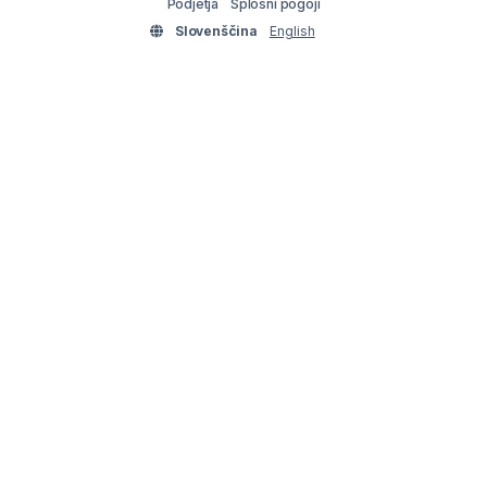
Podjetja
Splošni pogoji
Slovenščina
English