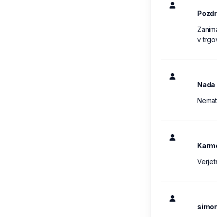
Pozdr
Zanim
v trgo
Nada 
Nemate
Karm
Verjet
simon