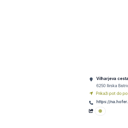
Vilharjeva cest
6250
Ilirska Bistr
Prikaži pot do po
https://na.hofer