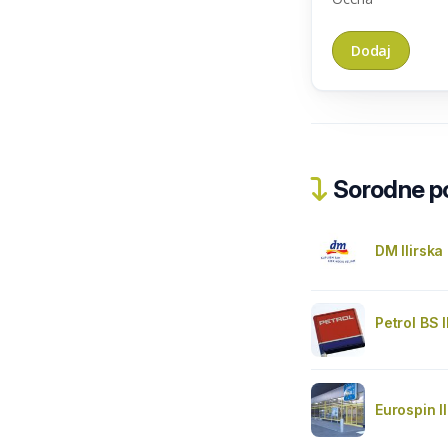
Sorodne pos
DM Ilirska 
Petrol BS 
Eurospin Il