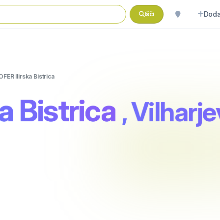
Doda
Išči
FER Ilirska Bistrica
a Bistrica
, Vilharj