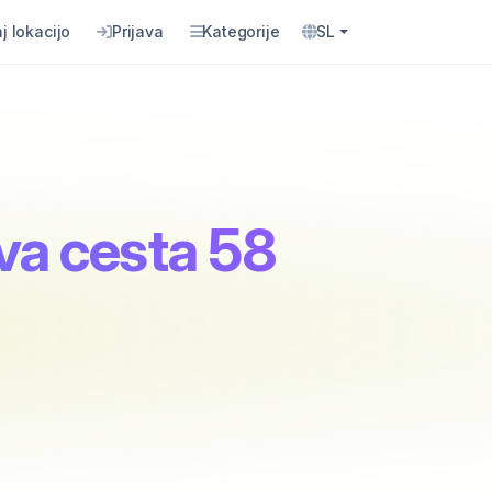
j lokacijo
Prijava
Kategorije
SL
eva cesta 58