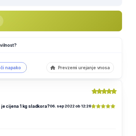
vilnost?
či napako
Prevzemi urejanje vnosa
 je cijena 1 kg sladkora?
06. sep 2022 ob 12:26