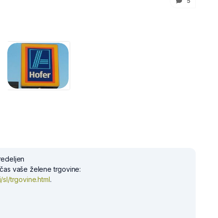
5
redeljen
 čas vaše želene trgovine:
/sl/trgovine.html
.