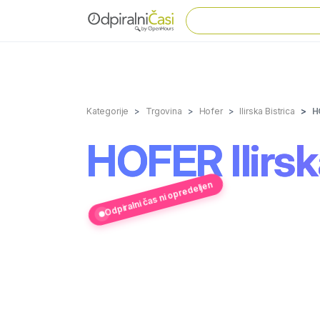
Kategorije
Trgovina
Hofer
Ilirska Bistrica
HO
HOFER Ilirsk
Odpiralni čas ni opredeljen