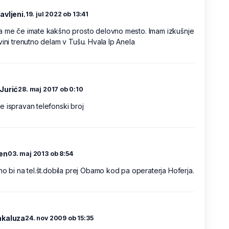
avljeni.
19. jul 2022 ob 13:41
a me če imate kakšno prosto delovno mesto. Imam izkušnje
vini trenutno delam v Tušu. Hvala lp Anela
Jurić
28. maj 2017 ob 0:10
 ispravan telefonski broj
en
03. maj 2013 ob 8:54
no bi na tel.št.dobila prej Obamo kod pa operaterja Hoferja.
kaluza
24. nov 2009 ob 15:35