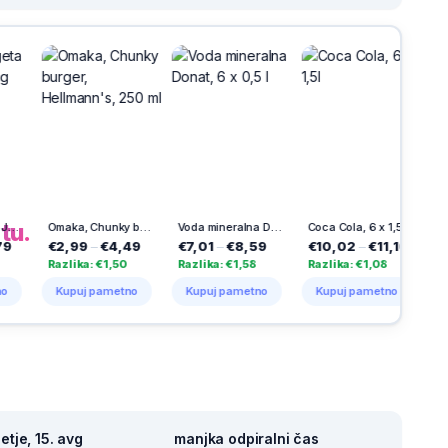
h
na
tu.
Omaka, Chunky burger, Hellmann's, 250 ml
Voda mineralna Donat, 6 x 0,5 l
Coca Cola, 6 x 1,5l
Nek
9
–
€4,49
€7,01
–
€8,59
€10,02
–
€11,10
€1,79
–
€4,38
ka: €1,50
Razlika: €1,58
Razlika: €1,08
Razlika: €2,59
uj pametno
Kupuj pametno
Kupuj pametno
Kupuj pametno
tje, 15. avg
manjka odpiralni čas