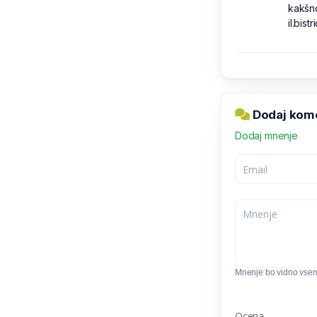
kakšno
il.bist
Dodaj komen
Dodaj mnenje
Mnenje bo vidno vse
Ocena