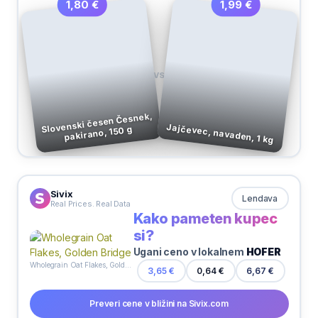
1,99 €
1,80 €
VS
Slovenski česen Česnek,
Jajčevec, navaden, 1 kg
pakirano, 150 g
Sivix
Lendava
Real Prices. Real Data
Kako pameten kupec
si?
Ugani ceno v lokalnem
HOFER
Wholegrain Oat Flakes, Golden Bridge
6,67 €
3,65 €
0,64 €
Preveri cene v bližini na Sivix.com