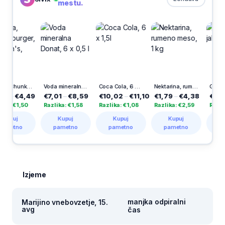
mestu.
 Chunky burger, Hellmann's, 250 ml
Voda mineralna Donat, 6 x 0,5 l
Coca Cola, 6 x 1,5l
Nektarina, rumeno meso, 1 kg
Granatno jabolko, 1
49
€7,01
–
€8,59
€10,02
–
€11,10
€1,79
–
€4,38
€1,19
–
€2,99
0
Razlika: €1,58
Razlika: €1,08
Razlika: €2,59
Razlika: €1,80
Kupuj
Kupuj
Kupuj
Kupuj
pametno
pametno
pametno
pametno
Izjeme
manjka odpiralni
Marijino vnebovzetje, 15.
avg
čas