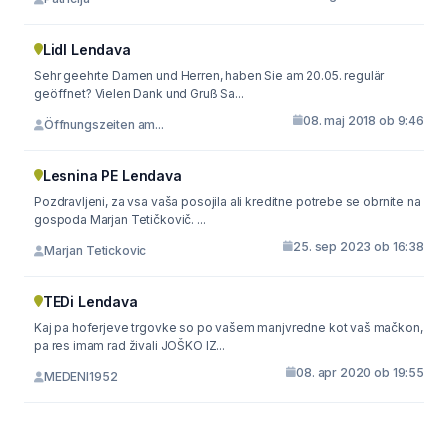
Lidl Lendava
Sehr geehrte Damen und Herren, haben Sie am 20.05. regulär
geöffnet? Vielen Dank und Gruß Sa...
08. maj 2018 ob 9:46
Öffnungszeiten am...
Lesnina PE Lendava
Pozdravljeni, za vsa vaša posojila ali kreditne potrebe se obrnite na
gospoda Marjan Tetičkovič. ...
25. sep 2023 ob 16:38
Marjan Tetickovic
TEDi Lendava
Kaj pa hoferjeve trgovke so po vašem manjvredne kot vaš mačkon,
pa res imam rad živali JOŠKO IZ...
08. apr 2020 ob 19:55
MEDENI1952