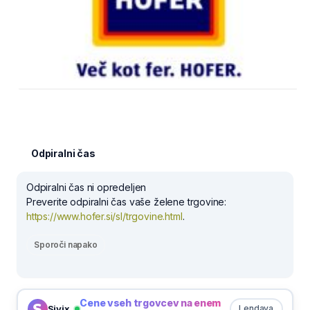
Odpiralni čas
Odpiralni čas ni opredeljen
Preverite odpiralni čas vaše želene trgovine:
https://www.hofer.si/sl/trgovine.html
.
Sporoči napako
Cene vseh trgovcev na enem
Sivix
Lendava