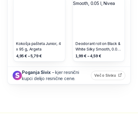
Kokošja pašteta Junior, 4
Deodorant roll on Black &
x 95 g, Argeta
White Silky Smooth, 0.05
l, Nivea
4,95 € – 5,79 €
1,99 € – 4,59 €
Poganja Sivix
– kjer resnični
(odpre s
Več o Sivixu
kupci delijo resnične cene.