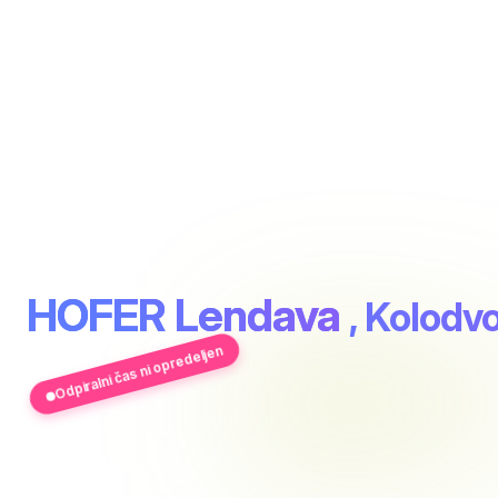
HOFER Lendava
, Kolodvo
Odpiralni čas ni opredeljen