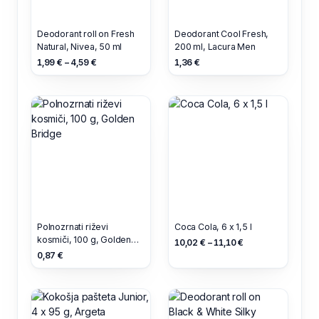
Deodorant roll on Fresh
Deodorant Cool Fresh,
Natural, Nivea, 50 ml
200 ml, Lacura Men
1,99 € – 4,59 €
1,36 €
Polnozrnati riževi
Coca Cola, 6 x 1,5 l
kosmiči, 100 g, Golden
10,02 € – 11,10 €
Bridge
0,87 €