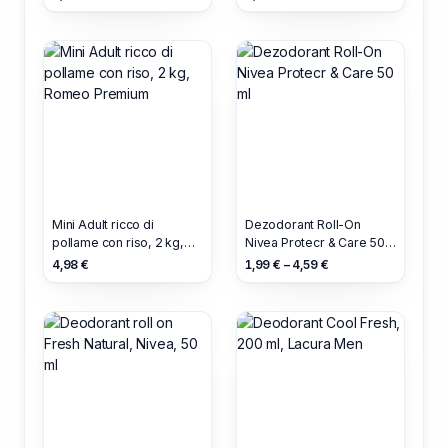
Mini Adult ricco di
Dezodorant Roll-On
pollame con riso, 2 kg,
Nivea Protecr & Care 50
Romeo Premium
ml
4,98 €
1,99 € – 4,59 €