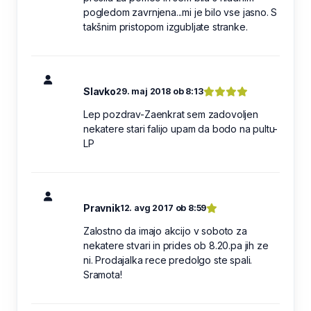
pogledom zavrnjena...mi je bilo vse jasno. S
takšnim pristopom izgubljate stranke.
Slavko
29. maj 2018 ob 8:13
Lep pozdrav-Zaenkrat sem zadovoljen
nekatere stari falijo upam da bodo na pultu-
LP
Pravnik
12. avg 2017 ob 8:59
Zalostno da imajo akcijo v soboto za
nekatere stvari in prides ob 8.20.pa jih ze
ni. Prodajalka rece predolgo ste spali.
Sramota!