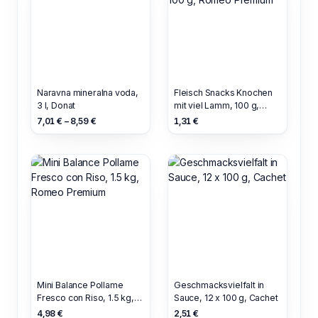
Naravna mineralna voda,
Fleisch Snacks Knochen
3 l, Donat
mit viel Lamm, 100 g,
Romeo Premium
7,01 € – 8,59 €
1,31 €
Mini Balance Pollame
Geschmacksvielfalt in
Fresco con Riso, 1.5 kg,
Sauce, 12 x 100 g, Cachet
Romeo Premium
4,98 €
2,51 €