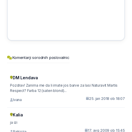
Komentarji sorodnih poslovalnic
DM Lendava
Pozdrav! Zanima me da li imate jos barve za lasi Naturavit Martis
Respect? Farba 12 (saten blond)...
25. jan 2018 ob 18:07
Ivana
Kalia
ja izi
17. avg 2009 ob 15:45
Patricija