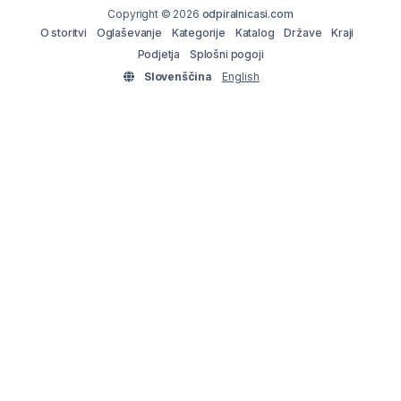
Copyright © 2026
odpiralnicasi.com
O storitvi
Oglaševanje
Kategorije
Katalog
Države
Kraji
Podjetja
Splošni pogoji
Slovenščina
English