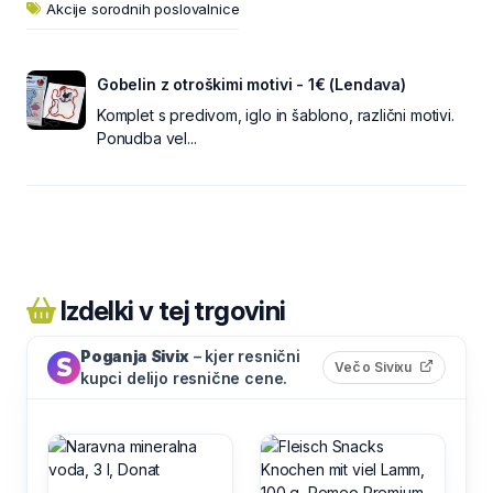
Akcije sorodnih poslovalnice
Gobelin z otroškimi motivi - 1€ (Lendava)
Komplet s predivom, iglo in šablono, različni motivi.
Ponudba vel...
Izdelki v tej trgovini
Poganja Sivix
– kjer resnični
(odpre s
Več o Sivixu
kupci delijo resnične cene.